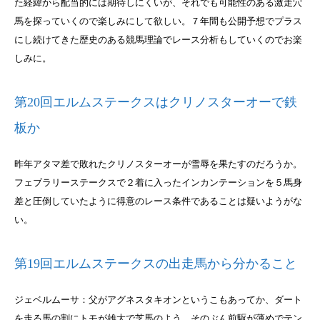
た経緯から配当的には期待しにくいが、それでも可能性のある激走穴
馬を探っていくので楽しみにして欲しい。７年間も公開予想でプラス
にし続けてきた歴史のある競馬理論でレース分析もしていくのでお楽
しみに。
第20回エルムステークスはクリノスターオーで鉄
板か
昨年アタマ差で敗れたクリノスターオーが雪辱を果たすのだろうか。
フェブラリーステークスで２着に入ったインカンテーションを５馬身
差と圧倒していたように得意のレース条件であることは疑いようがな
い。
第19回エルムステークスの出走馬から分かること
ジェベルムーサ：父がアグネスタキオンというこもあってか、ダート
を走る馬の割にトモが雄大で芝馬のよう。そのぶん前駆が薄めでテン