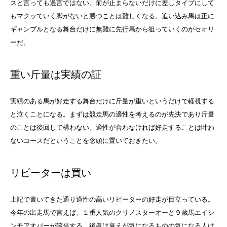
スと言っても過言ではない。前が止まらないだけに差しタイプにして
もマクッていく脚がないと勝つことは難しくなる。追い込み馬は正に
ギャンブルとなる舞台だけに無難に先行馬から狙っていくのがセオリ
ーだ。
重い斤量は実績の証
実績のある馬が好走する舞台だけに斤量が重いというだけで軽視する
と泣くことになる。まずは競走馬の適性を考えるのが先決であり斤量
のことは後回しで構わない。適性が合わなければ好走することは叶わ
ないコースだということを念頭に置いておきたい。
リピーターは買い
上記で書いてきた通り適性の高いリピーターの好走が目立っている。
今年の出走馬で言えば、１番人気のクリノスターオーと９歳馬エイシ
ンモアオバーが該当する。後者は衰えが気になるものの気になる人は