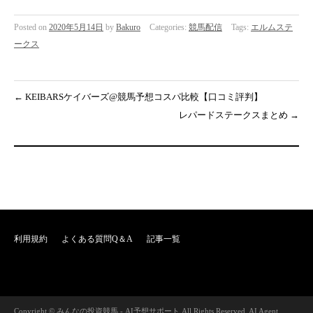
Posted on
2020年5月14日
by
Bakuro
Categories:
競馬配信
Tags:
エルムステ
ークス
←
KEIBARSケイバーズ@競馬予想コスパ比較【口コミ評判】
レパードステークスまとめ
→
利用規約
よくある質問Q＆A
記事一覧
Copyright © みんなの投資競馬 - AI予想サポート All Rights Reserved. AI Agent