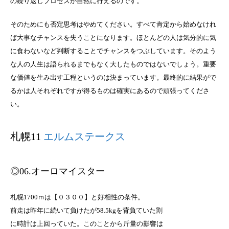
の繰り返しプロセスが自然に行えるのです。
そのためにも否定思考はやめてください。すべて肯定から始めなけれ
ば大事なチャンスを失うことになります。ほとんどの人は気分的に気
に食わないなど判断することでチャンスをつぶしています。そのよう
な人の人生は語られるまでもなく大したものではないでしょう。重要
な価値を生み出す工程というのは決まっています。最終的に結果がで
るかは人それぞれですが得るものは確実にあるので頑張ってくださ
い。
札幌11
エルムステークス
◎06.オーロマイスター
札幌1700ｍは【０３００】と好相性の条件。
前走は昨年に続いて負けたが58.5kgを背負ていた割
に時計は上回っていた。このことから斤量の影響は