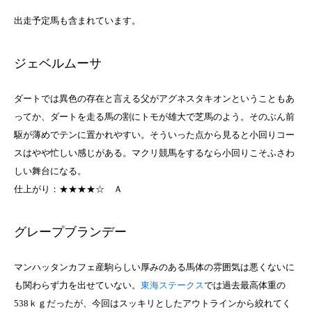
出走予定馬も含まれています。
ジェベルムーサ
ダートでは異色の存在と言える父がアグネスタキオンということもあ
ってか、ダートを走る馬の割にトモが雄大で芝馬のよう。そのぶん前
駆が薄めでテンに置かれやすい。そういった点から見ると小回りコー
スはやや忙しい感じがある。マクリ競馬をするなら小回りこそふさわ
しい舞台になる。
仕上がり：★★★★☆
Ａ
グレープブランデー
マンハッタンカフェ産駒らしい厚みのある馬体の雰囲気は悪くないに
も関わらず力を出せていない。
東海ステークス
では過去最高体重の
538ｋｇだったが、今回はスッキリとしたアウトラインから絞れてく