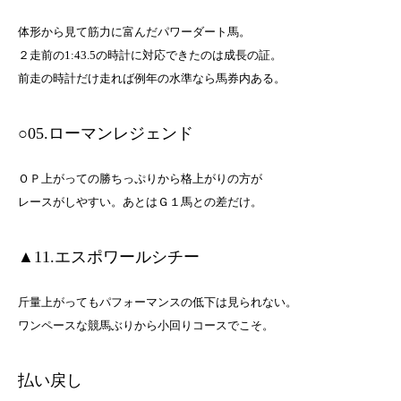
体形から見て筋力に富んだパワーダート馬。
２走前の1:43.5の時計に対応できたのは成長の証。
前走の時計だけ走れば例年の水準なら馬券内ある。
○05.ローマンレジェンド
ＯＰ上がっての勝ちっぷりから格上がりの方が
レースがしやすい。あとはＧ１馬との差だけ。
▲11.エスポワールシチー
斤量上がってもパフォーマンスの低下は見られない。
ワンペースな競馬ぶりから小回りコースでこそ。
払い戻し