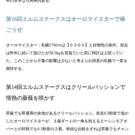
年の水準なら馬券内ある。
第16回エルムステークスはオーロマイスターで稼
ごうぜ
オーロマイスター：札幌1700ｍは【０３００】と好相性の条件。前走
は昨年に続いて負けたが58.5kgを背負ていた割に時計は上回ってい
た。このことから斤量の影響は少ないと考えられ得意の札幌で一変を
期待する。
第14回エルムステークスはクリールパッションで
情熱の薔薇を咲かす
昇級でも即通用の余地があるクリールパッション。前走0.3秒差で負か
したオーロマイスターが、３歳ダートの一角を担えるエーシンモアオ
バーとの対戦でも0.3秒差の２着。単純な比較をすれば昇級でもチャン