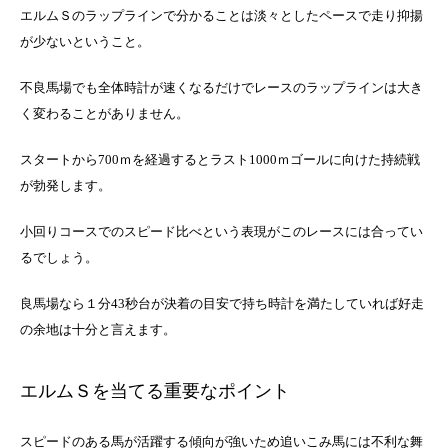
エルムＳのラップラインで分かることは淡々としたペースで走り抑揚
が少ないということ。
不良馬場でも全体時計が速くなるだけでレースのラップラインは大き
く変わることがありません。
スタートから700ｍを経過するとラスト1000ｍゴールに向けた持続戦
が勃発します。
小回りコースでのスピード比べという表現がこのレースには合ってい
るでしょう。
良馬場なら１分43秒台が決着の目安で持ち時計を満たしていれば好走
の余地は十分と言えます。
エルムＳを当てる重要なポイント
スピードのある馬が活躍する傾向が強いため追いこみ馬には不利な舞