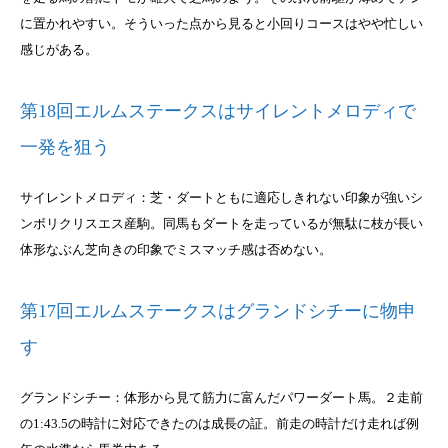
に置かれやすい。そういった点から見ると小回りコースはやや忙しい
感じがある。
第18回エルムステークスはサイレントメロディで
一発を狙う
サイレントメロディ：芝・ダートともに適応しきれない印象が強いシ
ンボリクリスエス産駒。同馬もダートを走っているが無駄に枝が長い
体形なぶん芝向きの印象でミスマッチ感は否めない。
第17回エルムステークスはグランドシチーに物申
す
グランドシチー：体形から見て筋力に富んだパワーダート馬。２走前
の1:43.5の時計に対応できたのは成長の証。前走の時計だけ走れば例