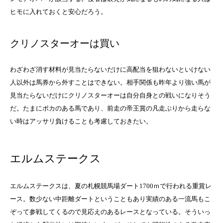
ヒモに入れておくと安心だろう。
クリノスターオーは買い
わざわざ消す材料が見当たらないだけに高配当を狙わないといけない
人以外は馬券から外すことはできない。相手関係も昨年より強い馬が
見当たらないだけにクリノスターオーは自分自身との戦いになりそう
だ。たまにポカのある馬であり、前走の帝王賞の凡走ぶりから走らな
い時はアッサリ負けることも考慮しておきたい。
エルムステークス
エルムステークスは、夏の札幌競馬場ダート1700ｍで行われる重賞レ
ース。数少ない中距離ダートということもあり実績のある一流馬もこ
ぞって参戦してくるので見応えのあるレースとなっている。そういっ