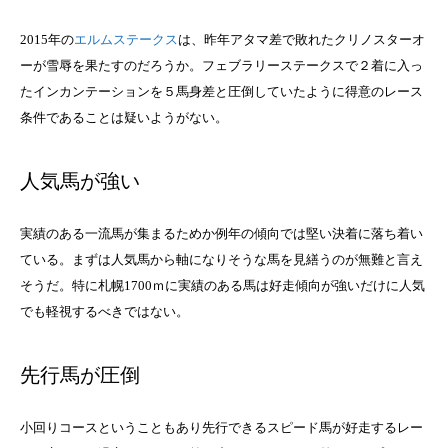
2015年の
エルムステークス
は、昨年アタマ差で敗れたクリノスターオ
ーが雪辱を果たすのだろうか。フェブラリーステークスで２着に入っ
たインカンテーションを５馬身差と圧倒していたように得意のレース
条件であることは疑いようがない。
人気馬が強い
実績のある一流馬が集まるためか例年の傾向では堅い決着に落ち着い
ている。まずは人気馬から軸になりそうな馬を見繕うのが無難と言え
そうだ。特に札幌1700ｍに実績のある馬は好走傾向が強いだけに人気
でも軽視するべきではない。
先行馬が圧倒
小回りコースということもあり先行できるスピード馬が好走するレー