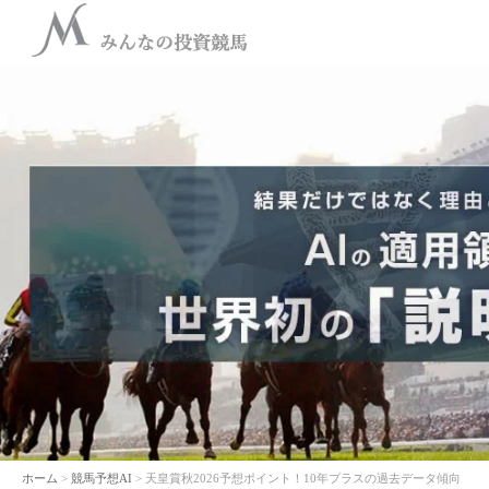
ホーム
>
競馬予想AI
> 天皇賞秋2026予想ポイント！10年プラスの過去データ傾向