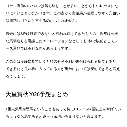
ゴール直前の1ハロンは落ち込むことが多いことから甘いレースにな
りにくいことが分かります。この点から実績馬が活躍しやすく穴狙い
は成功しづらいと言えるのかもしれません。
過去には8枠は好走できないと言われ続けてきたものの、近年は公平
な馬場造りを意識したエアレーションなどしても8枠は以前としてレ
ース運びでは不利な面があるようです。
この点は冷静に見ていくと枠の有利不利が裏付けられる所でもあり、
できるだけ良い枠に入っている方が馬券においては安心できると言え
るでしょう。
天皇賞秋2026予想まとめ
1番人気馬が堅調ということもあって特にG1レース4勝以上を挙げてい
るような名馬であると逆らう余地があまりないと言えます。