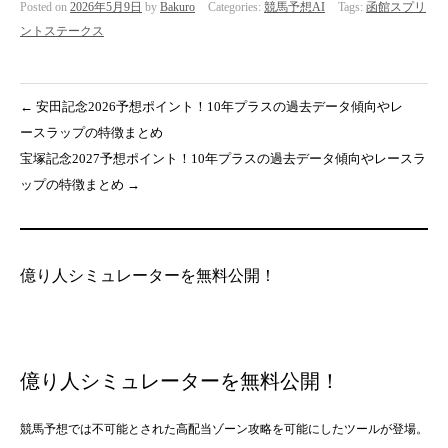
Posted on
2026年5月9日
by
Bakuro
Categories:
競馬予想AI
Tags:
函館スプリ
ントステークス
←
安田記念2026予想ポイント！10年プラスの過去データ傾向やレ
ースラップの特徴まとめ
宝塚記念2027予想ポイント！10年プラスの過去データ傾向やレースラ
ップの特徴まとめ
→
億り人シミュレーターを無料公開！
億り人シミュレーターを無料公開！
競馬予想では不可能とされた高配当ゾーン攻略を可能にしたツールが登場。