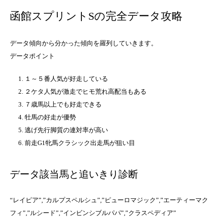
函館スプリントSの完全データ攻略
データ傾向から分かった傾向を羅列していきます。
データポイント
１～５番人気が好走している
２ケタ人気が激走でヒモ荒れ高配当もある
７歳馬以上でも好走できる
牡馬の好走が優勢
逃げ先行脚質の連対率が高い
前走G1牝馬クラシック出走馬が狙い目
データ該当馬と追いきり診断
“レイピア”,”カルプスペルシュ”,”ピューロマジック”,”エーティーマク
フィ”,”ルシード”,”インビンシブルパパ”,”クラスペディア”