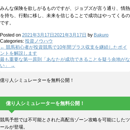
みんな保険を欲しがるものですが、ジョブズが言う通り、情熱
を持ち、行動に移し、未来を信じることで成功はやってくるの
です。
Posted on
2021年3月17日
2021年3月17日
by
Bakuro
Categories:
投資ノウハウ
Post
←
競馬初心者が投資競馬で10年間プラス収支を継続したポイ
ントを解説します
navigation
最も重要な第一原則「あなたが成功できることを疑う余地がな
い」
→
億り人シミュレーターを無料公開！
億り人シミュレーターを無料公開！
競馬予想では不可能とされた高配当ゾーン攻略を可能にしたツ
ールが登場。