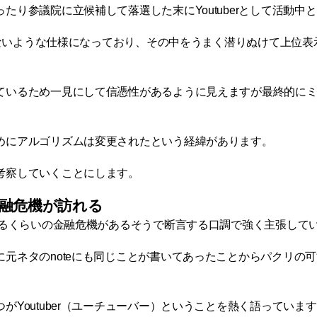
り参議院に立候補して落選した末にYoutuberとして活動中
つかないような仕様になっており、その中をうまく潜りぬけて上位
ているため一見にして信憑性があるように見えますが最終的に
めにアルゴリズムは変更されたという経緯があります。
考察していくことにします。
金融危機が訪れる
えるくらいの金融危機があるそうで断言する口調で強く主張して
元ネタのnoteにも同じことが書いてあったことからパクリの
Youtuber（ユーチューバー）ということを熱く語っていま