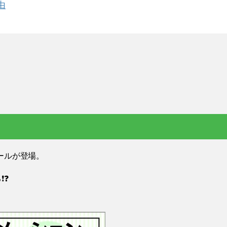
由
ールが登場。
❗❓