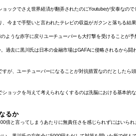
ックでさえ世界経済が翻弄されたのにYoutubeが安泰なので
り、今まで手堅いと言われたテレビの収益がガクンと落ちる結
以前のような赤字に戻りユーチューバーも大打撃を受けることが予
か。過去に黒川氏は日本の金融市場はGAFAに侵略されるから闘
ですが、ユーチューバーになることが対抗措置なのだとしたら
でショックを与えて考えられなくするのは洗脳における基本的
うなるか
00倍と言ってしまうあたりに無責任さを感じられずにはいられ
い。黒川氏の忘年会に5000円をだして対策を聞いた所で何も