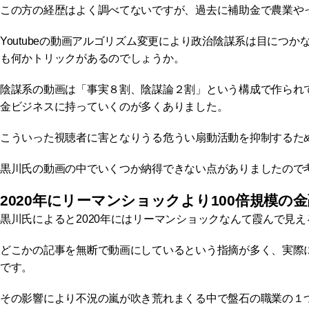
この方の経歴はよく調べてないですが、過去に補助金で農業やった
Youtubeの動画アルゴリズム変更により政治陰謀系は目に
も何かトリックがあるのでしょうか。
陰謀系の動画は「事実８割、陰謀論２割」という構成で作られ
金ビジネスに持っていくのが多くありました。
こういった視聴者に害となりうる危うい扇動活動を抑制するた
黒川氏の動画の中でいくつか納得できない点がありましたので
2020年にリーマンショックより100倍規模の
黒川氏によると2020年にはリーマンショックなんて霞んで見
どこかの記事を無断で動画にしているという指摘が多く、実際に
です。
その影響により不況の嵐が吹き荒れまくる中で盤石の職業の１つが