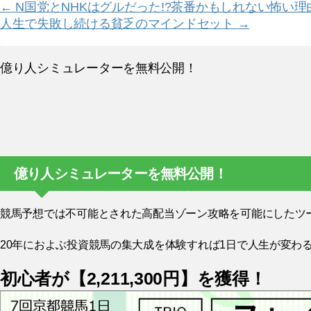
Post
←
N国党とNHKはグルだった!?茶番かもしれない怖い理
人生で失敗し続ける貧乏のマインドセット
→
navigation
億り人シミュレーターを無料公開！
億り人シミュレーターを無料公開！
競馬予想では不可能とされた高配当ゾーン攻略を可能にしたツ
20年におよぶ投資競馬の集大成を体験すれば1日で人生が変わる
初心者が【2,211,300円】を獲得！