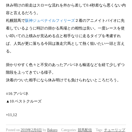
休み明けの前走はスローな流れを外から差して0.4秒差なら悪くない内
容と言えるだろう。
札幌競馬で
阪神ジュベナイルフィリーズ
２着のアニメイトバイオに先
着しているように時計の掛かる馬場との相性は良い。一度レースを使
い叩いての上積みが見込める点と相手なりに走るタイプを考慮すれ
ば、人気が更に落ちる今回は激走穴馬として熱く狙いたい一頭と言え
る。
掛かりやすく色々と不安のあったアパパネも輸送などを経て少しずつ
階段を上ってきている様子。
決着のついた相手になら休み明けでも負けられないところだろう。
○16.アパパネ
▲10.ベストクルーズ
×11,12
Posted on
2019年2月6日
by
Bakuro
Categories:
競馬配信
Tags:
チューリップ