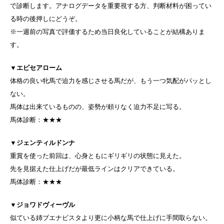
で診断します。アナログデータを重要視する方、判断材料が困ってい
る時の後押しにどうぞ。
※一週前の写真で評価するため当日良化していることが結構ありま
す。
▼
エピセアローム
体格の良い牝馬で迫力を感じさせる馬だが、もう一つ気配がパッとし
ない。
馬体は出来ているものの、姿勢が頼りなく迫力不足に写る。
馬体診断：★★★
▼
ジェンティルドンナ
重賞を使った前回は、心身ともにギリギリの状態に見えた。
先を見据えた仕上げだが最低ラインはクリアできている。
馬体診断：★★★
▼
ジョワドヴィーヴル
似ている姉ブエナビスタより更に小柄な馬で仕上げに手間取らない。