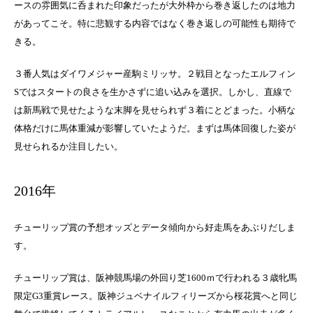
ースの雰囲気に呑まれた印象だったが大外枠から巻き返したのは地力
があってこそ。特に悲観する内容ではなく巻き返しの可能性も期待で
きる。
３番人気はダイワメジャー産駒
ミリッサ
。２戦目となったエルフィン
Sではスタートの良さを生かさずに追い込みを選択。しかし、直線で
は新馬戦で見せたような末脚を見せられず３着にとどまった。小柄な
体格だけに馬体重減が影響していたようだ。まずは馬体回復した姿が
見せられるか注目したい。
2016年
チューリップ賞の予想オッズとデータ傾向から好走馬をあぶりだしま
す。
チューリップ賞は、阪神競馬場の外回り芝1600ｍで行われる３歳牝馬
限定G3重賞レース。阪神ジュベナイルフィリーズから桜花賞へと同じ