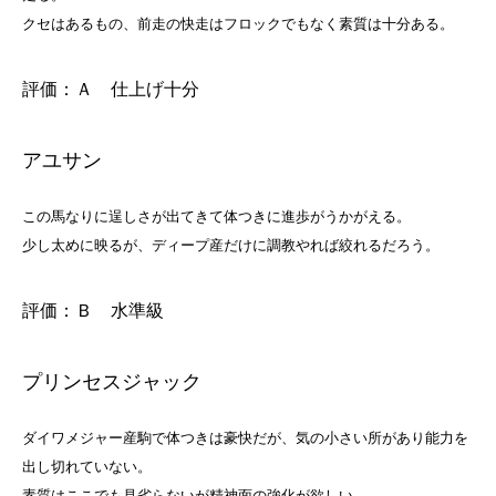
クセはあるもの、前走の快走はフロックでもなく素質は十分ある。
評価：Ａ 仕上げ十分
アユサン
この馬なりに逞しさが出てきて体つきに進歩がうかがえる。
少し太めに映るが、ディープ産だけに調教やれば絞れるだろう。
評価：Ｂ 水準級
プリンセスジャック
ダイワメジャー産駒で体つきは豪快だが、気の小さい所があり能力を
出し切れていない。
素質はここでも見劣らないが精神面の強化が欲しい。