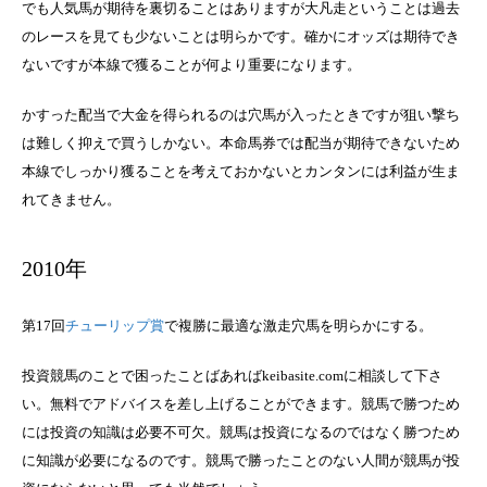
でも人気馬が期待を裏切ることはありますが大凡走ということは過去
のレースを見ても少ないことは明らかです。確かにオッズは期待でき
ないですが本線で獲ることが何より重要になります。
かすった配当で大金を得られるのは穴馬が入ったときですが狙い撃ち
は難しく抑えで買うしかない。本命馬券では配当が期待できないため
本線でしっかり獲ることを考えておかないとカンタンには利益が生ま
れてきません。
2010年
第17回
チューリップ賞
で複勝に最適な激走穴馬を明らかにする。
投資競馬のことで困ったことばあればkeibasite.comに相談して下さ
い。無料でアドバイスを差し上げることができます。競馬で勝つため
には投資の知識は必要不可欠。競馬は投資になるのではなく勝つため
に知識が必要になるのです。競馬で勝ったことのない人間が競馬が投