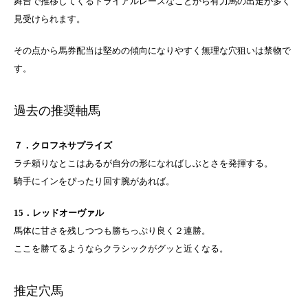
舞台で推移してくるトライアルレースなことから有力馬の出走が多く
見受けられます。
その点から馬券配当は堅めの傾向になりやすく無理な穴狙いは禁物で
す。
過去の推奨軸馬
７．クロフネサプライズ
ラチ頼りなとこはあるが自分の形になればしぶとさを発揮する。
騎手にインをぴったり回す腕があれば。
15．レッドオーヴァル
馬体に甘さを残しつつも勝ちっぷり良く２連勝。
ここを勝てるようならクラシックがグッと近くなる。
推定穴馬