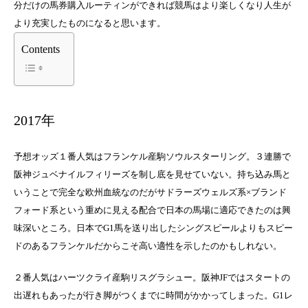
分だけの馬券購入ルーティンができれば競馬はより楽しくなり人生が
より充実したものになると思います。
Contents
2017年
予想オッズ１番人気はフランケル産駒
ソウルスターリング
。３連勝で
阪神ジュベナイルフィリーズを制し底を見せていない。持ち込み馬と
いうことで完全な欧州血統なのだがサドラーズウェルズ系×ブランド
フォード系という重めに見える配合で日本の馬場に適応できたのは興
味深いところ。日本でG1馬を送り出したシングスピールよりもスピー
ドのあるフランケルだからこそ高い適性を示したのかもしれない。
２番人気はハーツクライ産駒
リスグラシュー
。阪神JFではスタートの
出遅れもあったが行き脚がつくまでに時間がかかってしまった。G1レ