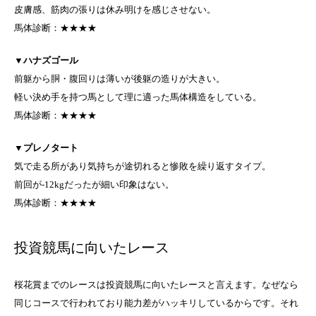
皮膚感、筋肉の張りは休み明けを感じさせない。
馬体診断：★★★★
▼
ハナズゴール
前躯から胴・腹回りは薄いが後躯の造りが大きい。
軽い決め手を持つ馬として理に適った馬体構造をしている。
馬体診断：★★★★
▼
プレノタート
気で走る所があり気持ちが途切れると惨敗を繰り返すタイプ。
前回が-12kgだったが細い印象はない。
馬体診断：★★★★
投資競馬に向いたレース
桜花賞までのレースは投資競馬に向いたレースと言えます。なぜなら
同じコースで行われており能力差がハッキリしているからです。それ