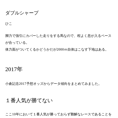
ダブルシャープ
ひ
こ
脚力で強引にカバーした走りをする馬なので、程よく息が入るペース
が合っている。
体力面がついてくるかどうかだが2000ｍ自体はこなす下地はある。
2017年
小倉記念2017予想オッズからデータ傾向をまとめてみました。
１番人気が勝てない
ここ10年において１番人気が勝っておらず難解なレースであることを