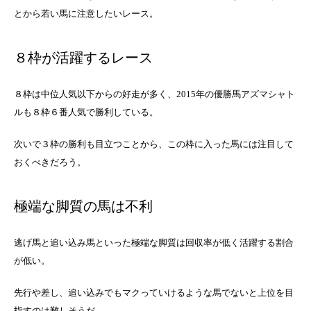
とから若い馬に注意したいレース。
８枠が活躍するレース
８枠は中位人気以下からの好走が多く、2015年の優勝馬アズマシャト
ルも８枠６番人気で勝利している。
次いで３枠の勝利も目立つことから、この枠に入った馬には注目して
おくべきだろう。
極端な脚質の馬は不利
逃げ馬と追い込み馬といった極端な脚質は回収率が低く活躍する割合
が低い。
先行や差し、追い込みでもマクっていけるような馬でないと上位を目
指すのは難しそうだ。