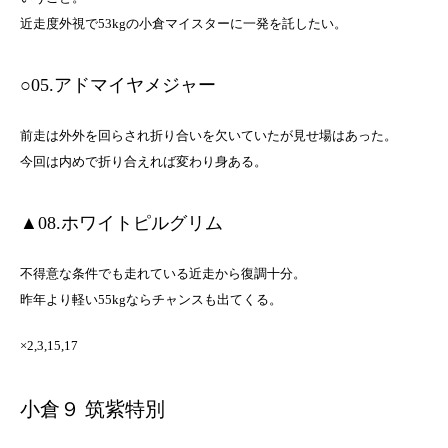
近走度外視で53kgの小倉マイスターに一発を託したい。
○05.アドマイヤメジャー
前走は外外を回らされ折り合いを欠いていたが見せ場はあった。
今回は内めで折り合えれば変わり身ある。
▲08.ホワイトピルグリム
不得意な条件でも走れている近走から復調十分。
昨年より軽い55kgならチャンスも出てくる。
×2,3,15,17
小倉９ 筑紫特別