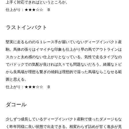
上手く対応できればというところか。
仕上がり：★★★☆☆
Ｂ
ラストインパクト
堅実に走るもののＧ１レース手が届いていないディープインパクト産
駒。馬体の張りはイマイチな印象も仕上がり早の馬でアウトラインは
スカッと太め感のない仕上がりとなっている。気性で走るタイプなの
でパドックでの気配が良ければ久々でも問題ないだろう。綺麗なトビ
から良馬場が理想も繋ぎの傾斜は理想的で湿った馬場ならこなせる範
囲と思える。
仕上がり：★★★☆☆
Ｂ
ダコール
少しずつ成長しているディープインパクト産駒で使ったダメージもな
く昨年同様に良い状態で出走できる。相変わらず詰めが甘く進歩が見