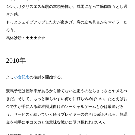
シンボリクリスエス産駒の本領発揮か、成馬になって筋肉隆々とし過
ぎた感。
もっとシェイプアップした方が良さげ。肩の立ち具合からマイラーだ
ろう。
馬体診断：★★★☆☆
2010年
よし
小倉記念
の検討を開始する。
競馬予想は控除率があるから勝てないと思うのならさっさとヤメるべ
きだ。そして、もっと勝ちやすい何かに打ち込めばいい。たとえばお
金で力が手に入る幼稚園児向けのソーシャルゲームとかは最適だろ
う。サービスが続いていく限りプレイヤーの強さは保証される。無課
金を相手にボコスカと無意味な戦いに明け暮れればいい。