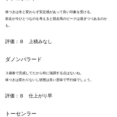
体つきは冬と変わらず安定感があって良い印象を受ける。
前走が今ひとつなのを考えると競走馬のピークは過ぎつつあるのか
も。
評価：Ｂ 上積みなし
ダノンバラード
３歳春で完成してたから特に強調する点はないね。
体つきは変わりないし状態は良い意味で平行線でしょう。
評価：Ｂ 仕上がり早
トーセンラー