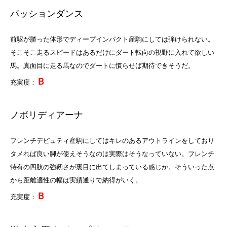
パッションダンス
前駆が勝った体形でディープインパクト産駒にしては弾けられない。
そこそこ走るスピードはあるだけにダート転向の視野に入れて欲しい
馬。真面目に走る馬なのでダートに慣らせば期待できそうだ。
Ｂ
充実度：
ノボリディアーナ
フレンチデピュティ産駒にしてはキレのあるアウトラインをしており
タメれば良い脚が使えそうなのは実際はそうなっていない。フレンチ
特有の四肢の強靭さが裏目に出てしまっている感じか。そういった点
から距離適性の幅は実績通りで納得がいく。
Ｂ
充実度：