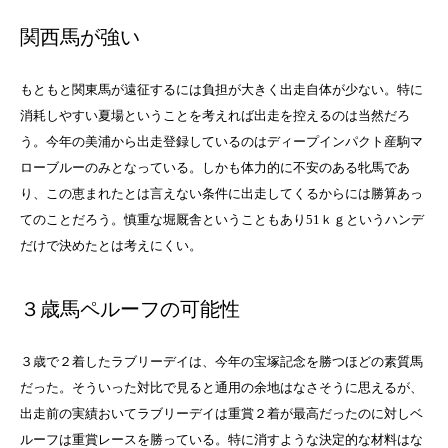
関西馬が強い
もともと関東馬が遠征するには負担が大きく出走自体が少ない。特に
消耗しやすい夏場ということを考えれば出走を控えるのは当然だろ
う。今年の美浦から出走登録しているのはディープインパクト産駒マ
ローブルーのみとなっている。しかも体力的に不安のある牝馬であ
り、この恵まれたとは言えない条件に出走してくるからには勝算あっ
てのことだろう。慎重な堀厩舎ということもあり51ｋｇというハンデ
だけで決めたとは考えにくい。
３歳馬ペルーフの可能性
３歳で２着したラブリーデイは、今年の宝塚記念を勝つほどの素質馬
だった。そういった対比で見ると通用の余地はなさそうに思えるが、
出走前の実績おいてラブリーデイは重賞２着が最高だったのに対しベ
ルーフは重賞レースを勝っている。特に消すような決定的な材料はな