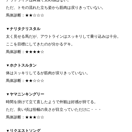
ただ、トモの流れた立ち姿から筋肉は戻りきっていない。
馬体診断：★★☆☆☆
▼
ナリタクリスタル
太く見せる馬だが、アウトラインはスッキリして乗り込みは十分。
ここを目標にしてきたのが分かるデキ。
馬体診断：★★★★☆
▼
ホクトスルタン
体はスッキリしてるが筋肉が戻りきっていない。
馬体診断：★★☆☆☆
▼
ヤマニンキングリー
時間を掛けて立て直したようで外観は好感が持てる。
ただ、良い頃は恰幅の良さが目立っていただけに・・・
馬体診断：★★★☆☆
▼
リクエストソング