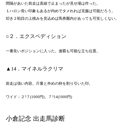
間隔があいた前走は直線で止まったが見せ場は作った。
１ハロン長い印象もあるが内めでタメれれば克服は可能だろう。
叩き２戦目の上積みを見込めば馬券圏内があっても可笑しくない。
○２．エクスペディション
一番良いポジションに入った。連覇も可能な立ち位置。
▲14．マイネルラクリマ
前走は強い内容。斤量と外めの枠を割り引いた印。
ワイド：２?７(1000円)、７?14(1000円)
小倉記念 出走馬診断