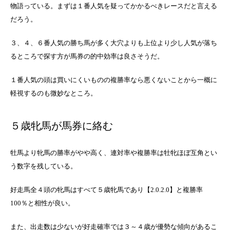
物語っている。まずは１番人気を疑ってかかるべきレースだと言える
だろう。
３、４、６番人気の勝ち馬が多く大穴よりも上位より少し人気が落ち
るところで探す方が馬券の的中効率は良さそうだ。
１番人気の頭は買いにくいものの複勝率なら悪くないことから一概に
軽視するのも微妙なところ。
５歳牝馬が馬券に絡む
牡馬より牝馬の勝率がやや高く、連対率や複勝率は牡牝ほぼ互角とい
う数字を残している。
好走馬全４頭の牝馬はすべて５歳牝馬であり【2.0.2.0】と複勝率
100％と相性が良い。
また、出走数は少ないが好走確率では３～４歳が優勢な傾向があるこ