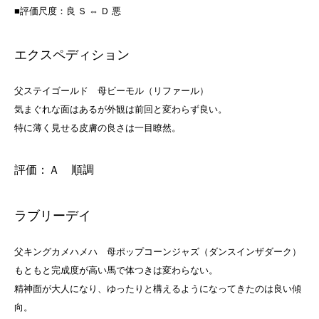
■評価尺度：良 Ｓ ⇔ Ｄ 悪
エクスペディション
父ステイゴールド 母ビーモル（リファール）
気まぐれな面はあるが外観は前回と変わらず良い。
特に薄く見せる皮膚の良さは一目瞭然。
評価：Ａ 順調
ラブリーデイ
父キングカメハメハ 母ポップコーンジャズ（ダンスインザダーク）
もともと完成度が高い馬で体つきは変わらない。
精神面が大人になり、ゆったりと構えるようになってきたのは良い傾
向。