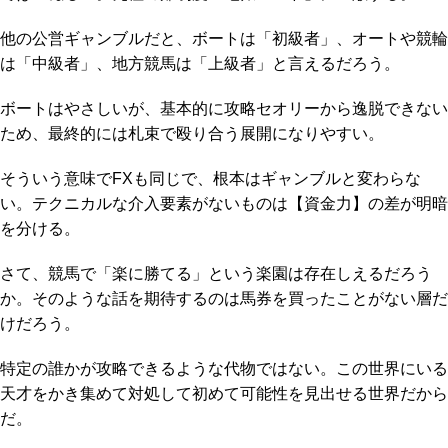
他の公営ギャンブルだと、ボートは「初級者」、オートや競輪
は「中級者」、地方競馬は「上級者」と言えるだろう。
ボートはやさしいが、基本的に攻略セオリーから逸脱できない
ため、最終的には札束で殴り合う展開になりやすい。
そういう意味でFXも同じで、根本はギャンブルと変わらな
い。テクニカルな介入要素がないものは【資金力】の差が明暗
を分ける。
さて、競馬で「楽に勝てる」という楽園は存在しえるだろう
か。そのような話を期待するのは馬券を買ったことがない層だ
けだろう。
特定の誰かが攻略できるような代物ではない。この世界にいる
天才をかき集めて対処して初めて可能性を見出せる世界だから
だ。