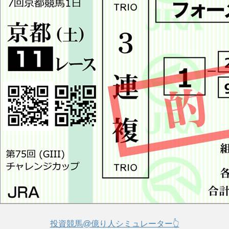
投資競馬@億り人シミュレーター👆