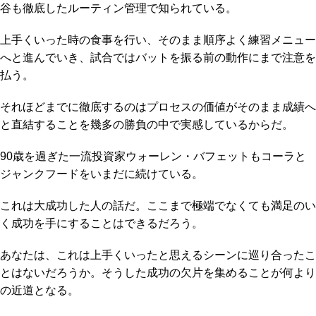
谷も徹底したルーティン管理で知られている。
上手くいった時の食事を行い、そのまま順序よく練習メニュー
へと進んでいき、試合ではバットを振る前の動作にまで注意を
払う。
それほどまでに徹底するのはプロセスの価値がそのまま成績へ
と直結することを幾多の勝負の中で実感しているからだ。
90歳を過ぎた一流投資家ウォーレン・バフェットもコーラと
ジャンクフードをいまだに続けている。
これは大成功した人の話だ。ここまで極端でなくても満足のい
く成功を手にすることはできるだろう。
あなたは、これは上手くいったと思えるシーンに巡り合ったこ
とはないだろうか。そうした成功の欠片を集めることが何より
の近道となる。