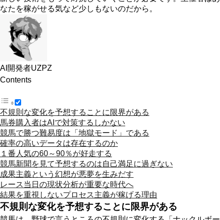
なたを稼がせる気など少しもないのだから。
AI開発者UZPZ
Contents
不規則な変化を予想することに限界がある
馬券購入者はAIで対策するしかない
競馬で勝つ難易度は「地獄モード」である
確率の高いデータは存在するのか
１番人気の60～90％が好走する
競馬新聞を見て予想するのは自己満足に過ぎない
成果主義という幻想が悪夢を生みだす
レース当日の現状分析が重要な時代へ
結果を重視しないプロセス主義が稼げる理由
不規則な変化を予想することに限界がある
競馬は、野球で言うところの不規則に変化する「ナックルボー