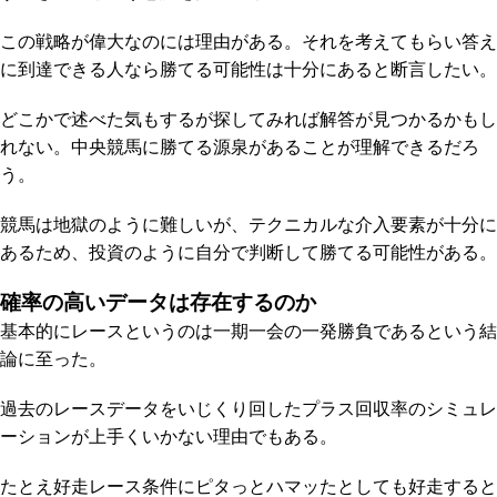
この戦略が偉大なのには理由がある。それを考えてもらい答え
に到達できる人なら勝てる可能性は十分にあると断言したい。
どこかで述べた気もするが探してみれば解答が見つかるかもし
れない。中央競馬に勝てる源泉があることが理解できるだろ
う。
競馬は地獄のように難しいが、テクニカルな介入要素が十分に
あるため、投資のように自分で判断して勝てる可能性がある。
確率の高いデータは存在するのか
基本的にレースというのは一期一会の一発勝負であるという結
論に至った。
過去のレースデータをいじくり回したプラス回収率のシミュレ
ーションが上手くいかない理由でもある。
たとえ好走レース条件にピタっとハマッたとしても好走すると