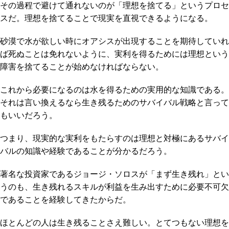
その過程で避けて通れないのが「理想を捨てる」というプロセ
スだ。理想を捨てることで現実を直視できるようになる。
砂漠で水が欲しい時にオアシスが出現することを期待していれ
ば死ぬことは免れないように、実利を得るためには理想という
障害を捨てることが始めなければならない。
これから必要になるのは水を得るための実用的な知識である。
それは言い換えるなら生き残るためのサバイバル戦略と言って
もいいだろう。
つまり、現実的な実利をもたらすのは理想と対極にあるサバイ
バルの知識や経験であることが分かるだろう。
著名な投資家であるジョージ・ソロスが「まず生き残れ」とい
うのも、生き残れるスキルが利益を生み出すために必要不可欠
であることを経験してきたからだ。
ほとんどの人は生き残ることさえ難しい。とてつもない理想を