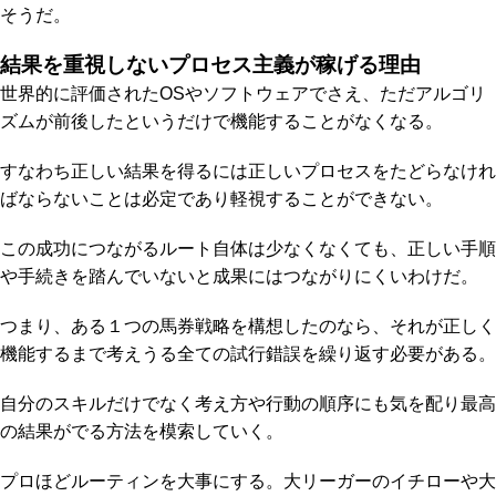
そうだ。
結果を重視しないプロセス主義が稼げる理由
世界的に評価されたOSやソフトウェアでさえ、ただアルゴリ
ズムが前後したというだけで機能することがなくなる。
すなわち正しい結果を得るには正しいプロセスをたどらなけれ
ばならないことは必定であり軽視することができない。
この成功につながるルート自体は少なくなくても、正しい手順
や手続きを踏んでいないと成果にはつながりにくいわけだ。
つまり、ある１つの馬券戦略を構想したのなら、それが正しく
機能するまで考えうる全ての試行錯誤を繰り返す必要がある。
自分のスキルだけでなく考え方や行動の順序にも気を配り最高
の結果がでる方法を模索していく。
プロほどルーティンを大事にする。大リーガーのイチローや大