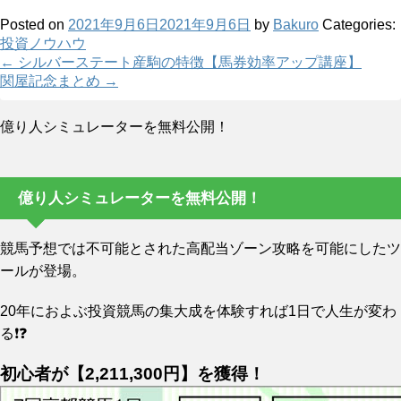
Posted on
2021年9月6日
2021年9月6日
by
Bakuro
Categories:
投資ノウハウ
Post
←
シルバーステート産駒の特徴【馬券効率アップ講座】
関屋記念まとめ
→
navigation
億り人シミュレーターを無料公開！
億り人シミュレーターを無料公開！
競馬予想では不可能とされた高配当ゾーン攻略を可能にしたツ
ールが登場。
20年におよぶ投資競馬の集大成を体験すれば1日で人生が変わ
る❗❓
初心者が【2,211,300円】を獲得！