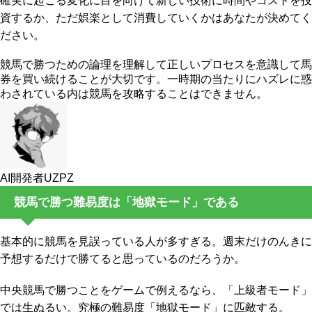
確実に起こる変化に目を向けて新しい技術に時間やコストを投
資するか、ただ娯楽として消費していくかはあなたが決めてく
ださい。
競馬で勝つための論理を理解して正しいプロセスを意識して馬
券を買い続けることが大切です。一時期の当たりにハズレに惑
わされている内は競馬を攻略することはできません。
AI開発者UZPZ
競馬で勝つ難易度は「地獄モード」である
基本的に競馬を見誤っている人が多すぎる。週末だけのんきに
予想するだけで勝てると思っているのだろうか。
中央競馬で勝つことをゲームで例えるなら、「上級者モード」
では生ぬるい。究極の難易度「地獄モード」に匹敵する。