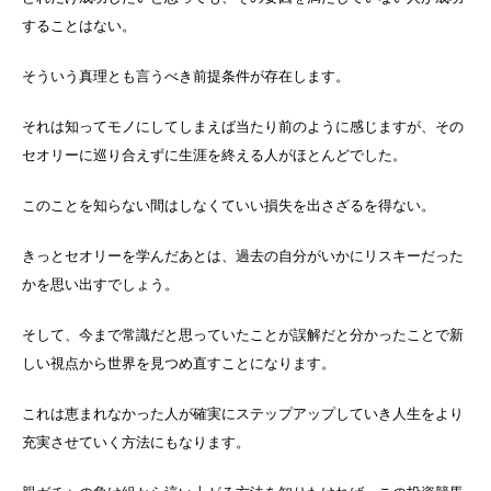
することはない。
そういう真理とも言うべき前提条件が存在します。
それは知ってモノにしてしまえば当たり前のように感じますが、その
セオリーに巡り合えずに生涯を終える人がほとんどでした。
このことを知らない間はしなくていい損失を出さざるを得ない。
きっとセオリーを学んだあとは、過去の自分がいかにリスキーだった
かを思い出すでしょう。
そして、今まで常識だと思っていたことが誤解だと分かったことで新
しい視点から世界を見つめ直すことになります。
これは恵まれなかった人が確実にステップアップしていき人生をより
充実させていく方法にもなります。