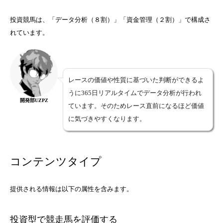
投資競馬は、「データ分析（８割）」「資金管理（２割）」で構成さ
れています。
レースの価値や性質に基づいた判断ができるよ
うに365日リアルタイムでデータ分析が行われ
開発部UZPZ
ています。そのためレース直前になるほど価値
に気づきやすくなります。
コンテンツタイプ
提供される情報は以下の属性を含みます。
投資型で競走馬を評価する