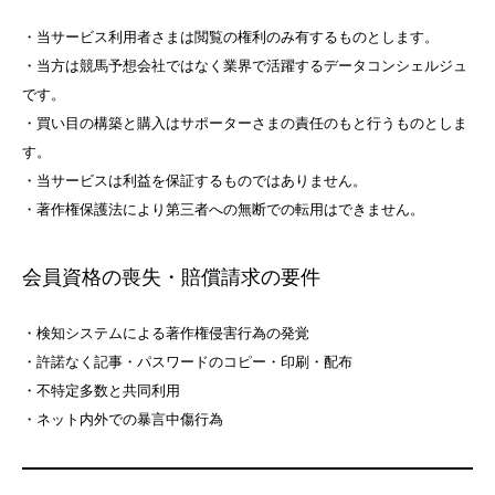
・当サービス利用者さまは閲覧の権利のみ有するものとします。
・当方は競馬予想会社ではなく業界で活躍するデータコンシェルジュ
です。
・買い目の構築と購入はサポーターさまの責任のもと行うものとしま
す。
・当サービスは利益を保証するものではありません。
・著作権保護法により第三者への無断での転用はできません。
会員資格の喪失・賠償請求の要件
・検知システムによる著作権侵害行為の発覚
・許諾なく記事・パスワードのコピー・印刷・配布
・不特定多数と共同利用
・ネット内外での暴言中傷行為