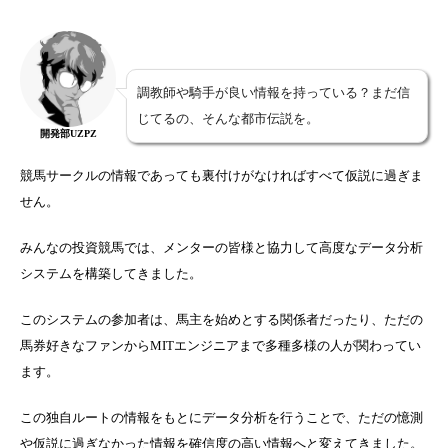
調教師や騎手が良い情報を持っている？まだ信
じてるの、そんな都市伝説を。
開発部UZPZ
競馬サークルの情報であっても裏付けがなければすべて仮説に過ぎま
せん。
みんなの投資競馬では、メンターの皆様と協力して高度なデータ分析
システムを構築してきました。
このシステムの参加者は、馬主を始めとする関係者だったり、ただの
馬券好きなファンからMITエンジニアまで多種多様の人が関わってい
ます。
この独自ルートの情報をもとにデータ分析を行うことで、ただの憶測
や仮説に過ぎなかった情報を確信度の高い情報へと変えてきました。