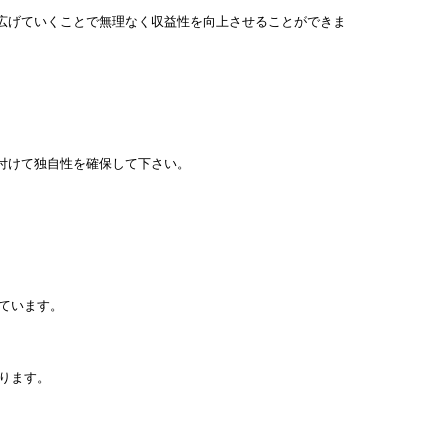
広げていくことで無理なく収益性を向上させることができま
結び付けて独自性を確保して下さい。
ています。
ります。