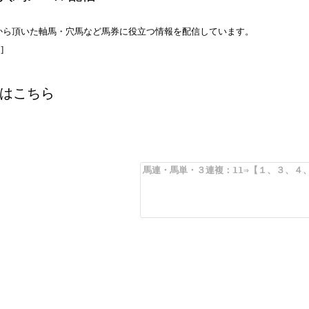
から頂いた軸馬・穴馬など馬券に役立つ情報を配信しています。
]
はこちら