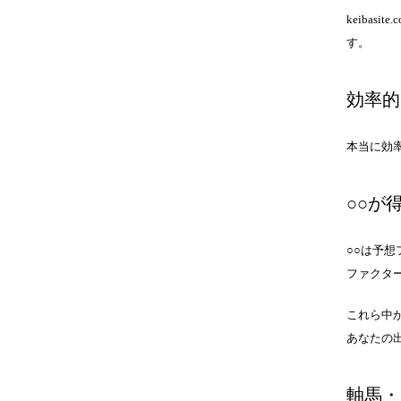
keibasi
す。
効率的
本当に効率
○○が
○○は予
ファクタ
これら中か
あなたの
軸馬・