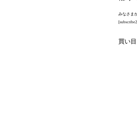
みなさま
[subscribe2
買い目