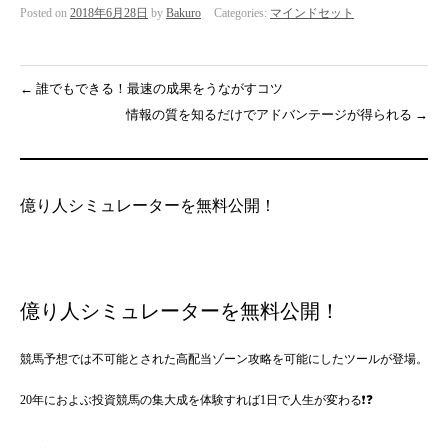
Posted on
2018年6月28日
by
Bakuro
Categories:
マインドセット
←
誰でもできる！最速の成果をうながすコツ
情報の質を知るだけでアドバンテージが得られる
→
億り人シミュレーターを無料公開！
億り人シミュレーターを無料公開！
競馬予想では不可能とされた高配当ゾーン攻略を可能にしたツールが登場。
20年におよぶ投資競馬の集大成を体験すれば1日で人生が変わる❗❓