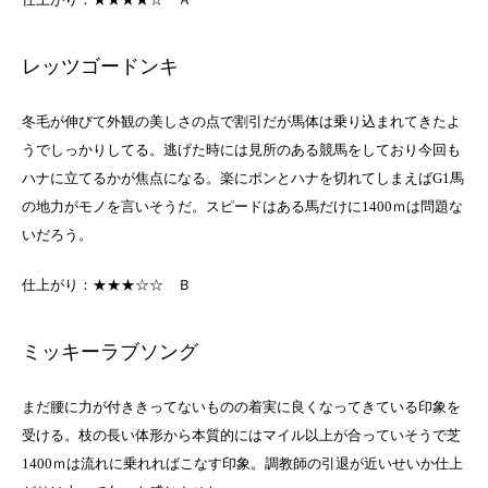
レッツゴードンキ
冬毛が伸びて外観の美しさの点で割引だが馬体は乗り込まれてきたよ
うでしっかりしてる。逃げた時には見所のある競馬をしており今回も
ハナに立てるかが焦点になる。楽にポンとハナを切れてしまえばG1馬
の地力がモノを言いそうだ。スピードはある馬だけに1400ｍは問題な
いだろう。
仕上がり：★★★☆☆ Ｂ
ミッキーラブソング
まだ腰に力が付ききってないものの着実に良くなってきている印象を
受ける。枝の長い体形から本質的にはマイル以上が合っていそうで芝
1400ｍは流れに乗れればこなす印象。調教師の引退が近いせいか仕上