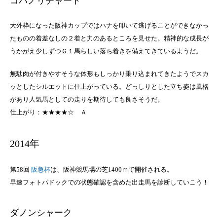
コパノリチャード
大外枠になった阪神カップではハナを叩いて逃げることができなかっ
たものの着差なしの２着と力のあるところを見せた。精神的な成長が
うかがえ少しずつＧ１馬らしい落ち着きを備えてきているようだ。
無駄肉が付きやすそうな体形もしっかり乗り込まれてきたようでスカ
ッとしたシルエットに仕上がっている。どっしりとした立ち姿は風格
があり人気馬としての走りを期待しても良さそうだ。
仕上がり：★★★★☆
Ａ
2014年
第58回
阪急杯
は、阪神競馬場の芝1400ｍで開催される。
早速フォトパドックでの状態確認を含めた出走馬を診断していこう！
ダノンシャーク