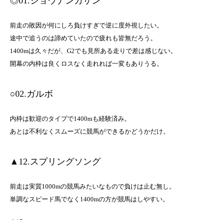
◎01.ショウナンカザン
前走の敗因が何にしろ負けすぎで逆に度外視したい。
途中で追うのは諦めていたので疲れも皆無だろう。
1400mは久々だが、G2でも見所ある走りで差は感じない。
開幕の内枠は良くロスなく走れれば一変もありうる。
○02.ガルボ
内枠は歓迎のタイプで1400mも経験済み。
あとは不利なくスムーズに競馬ができるかどうかだけ。
▲12.スプリングソング
前走は実質1000mの競馬みたいなもので負けは止む無し。
単調なスピード馬でなく1400mの方が競馬はしやすい。