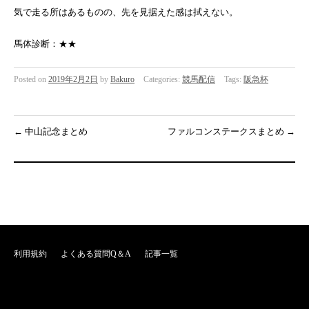
気で走る所はあるものの、先を見据えた感は拭えない。
馬体診断：★★
Posted on
2019年2月2日
by
Bakuro
Categories:
競馬配信
Tags:
阪急杯
←
中山記念まとめ
ファルコンステークスまとめ
→
利用規約
よくある質問Q＆A
記事一覧