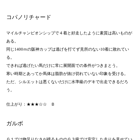
コパノリチャード
マイルチャンピオンシップで４着と好走したように素質は高いものが
ある。
同じ1400ｍの阪神カップは逃げを打てず見所のない10着に敗れてい
る。
できれば逃げたい馬だけに常に展開面での条件がつきまとう。
寒い時期とあってか馬体は脂肪が抜け切れていない印象を受ける。
ただ、シルエットは悪くないだけに水準級のデキで出走できるだろ
う。
仕上がり：★★★☆☆
Ｂ
ガルボ
Ｇ１では物足りなさが残るもののＧ３級では安定した走りを見せてい