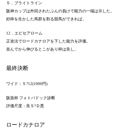
５．ブライトライン
阪神カップは外回されたぶんの負けで能力の一端は示した。
好枠を生かした馬群を割る競馬ができれば。
12．エピセアローム
正攻法でロードカナロアを下した能力を評価。
並んでから伸びるとこがあり枠は良し。
最終決断
ワイド：５?12(1000円)
阪急杯 フォトパドック診断
評価尺度：良Ｓ?Ｄ悪
ロードカナロア