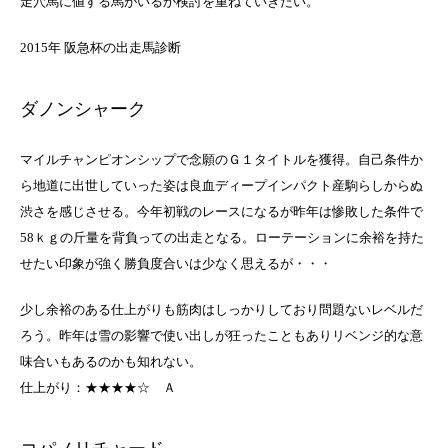
走穴馬に値する馬がいるか検討を重ねていきたい。
2015年 阪急杯の出走馬診断
ダノンシャーク
マイルチャンピオンシップで念願のＧ１タイトルを獲得。自己条件か
ら地道に出世していった姿は良血ディープインパクト産駒らしからぬ
渋さを感じさせる。今年初戦のレースになるが昨年は惨敗した条件で
58ｋｇの斤量を背負っての出走となる。ローテーションに余裕を持た
せたい印象が強く勝負度合いは少なく思えるが・・・
少し余裕のある仕上がりも筋肉はしっかりしており問題ないレベルだ
ろう。昨年は雪の影響で使い出しが狂ったこともありリベンジ的な意
味合いもあるのかも知れない。
仕上がり：★★★★☆
Ａ