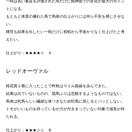
一時は高い素質を評価された馬だけに精神面での良化が最大のポイン
トになる。
もともと体質の優れた馬で馬体の仕上がりには何ら不安を感じさせな
い。
陣営も結果を出したい一戦だけに初戦から手抜かりなく仕上げたと考
えたい。
仕上がり：★★★★☆
Ａ
レッドオーヴァル
桜花賞２着に入ったことで昨秋はマイル路線を歩んできた。
結果は出ていないものの、競馬ぶりは悲観するようなものではない。
馬体は牝馬らしい繊細な体つきなため牡馬に混じるとパッとしない。
トモがいいものを持っているが力が付ききっていない印象で成長が待
たれる。
仕上がり：★★★☆☆
Ｂ