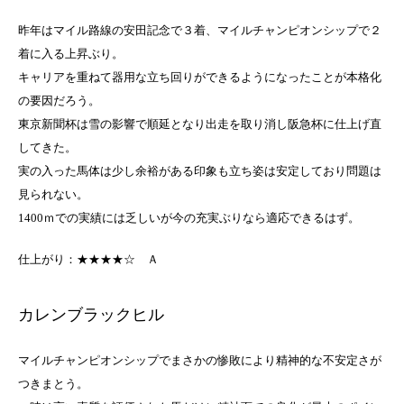
昨年はマイル路線の安田記念で３着、マイルチャンピオンシップで２
着に入る上昇ぶり。
キャリアを重ねて器用な立ち回りができるようになったことが本格化
の要因だろう。
東京新聞杯は雪の影響で順延となり出走を取り消し阪急杯に仕上げ直
してきた。
実の入った馬体は少し余裕がある印象も立ち姿は安定しており問題は
見られない。
1400ｍでの実績には乏しいが今の充実ぶりなら適応できるはず。
仕上がり：★★★★☆
Ａ
カレンブラックヒル
マイルチャンピオンシップでまさかの惨敗により精神的な不安定さが
つきまとう。