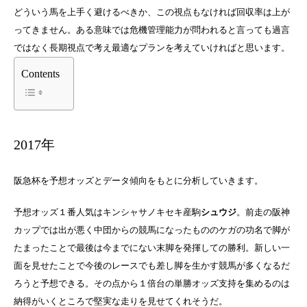
どういう馬を上手く避けるべきか、この視点もなければ回収率は上が
ってきません。ある意味では危機管理能力が問われると言っても過言
ではなく長期視点で考え最適なプランを考えていければと思います。
Contents
2017年
阪急杯を予想オッズとデータ傾向をもとに分析していきます。
予想オッズ１番人気はキンシャサノキセキ産駒
シュウジ
。前走の阪神
カップでは出が悪く中団からの競馬になったもののケガの功名で脚が
たまったことで最後は今までにない末脚を発揮しての勝利。新しい一
面を見せたことで今後のレースでも差し脚を生かす競馬が多くなるだ
ろうと予想できる。その点から１倍台の単勝オッズ支持を集めるのは
納得がいくところで堅実な走りを見せてくれそうだ。