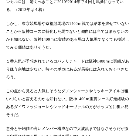
ンカルロは、驚くべきことに2010?2014年で４回も馬券になってい
る。（2013年は４着）
しかし、東京競馬場や京都競馬場の1400ｍ戦では結果を残せていない
ことから阪神コースに特化した馬でないと傾向には当てはまらないの
かも知れない。阪神1400ｍに実績のある馬は人気馬でなくても検討し
てみる価値はありそうだ。
１番人気が予想されているコパノリチャードは阪神1400ｍに実績があ
り嫌う余地は少ない。時々のポカはあるが馬券には入れておくべきだ
ろう。
この点から見ると人気しそうなダノンシャークやミッキーアイルは狙
いづらいと言えるのかも知れない。阪神1400ｍ重賞レース好走経験の
あるダイワマッジョーレやレッドオーヴァルの方がオッズ的に狙い易
そうだ。
意外と平均値の高いメンバー構成なので大波乱まではなさそうだが激