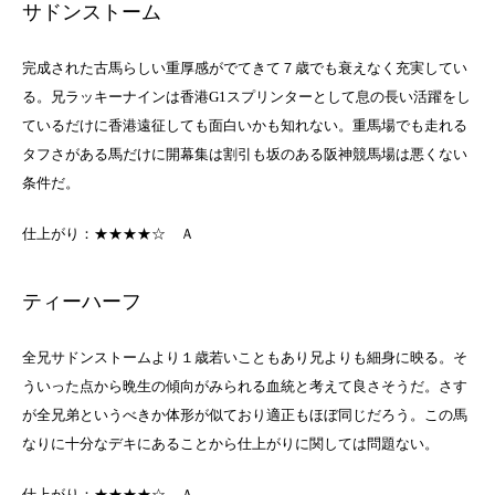
サドンストーム
完成された古馬らしい重厚感がでてきて７歳でも衰えなく充実してい
る。兄ラッキーナインは香港G1スプリンターとして息の長い活躍をし
ているだけに香港遠征しても面白いかも知れない。重馬場でも走れる
タフさがある馬だけに開幕集は割引も坂のある阪神競馬場は悪くない
条件だ。
仕上がり：★★★★☆ Ａ
ティーハーフ
全兄サドンストームより１歳若いこともあり兄よりも細身に映る。そ
ういった点から晩生の傾向がみられる血統と考えて良さそうだ。さす
が全兄弟というべきか体形が似ており適正もほぼ同じだろう。この馬
なりに十分なデキにあることから仕上がりに関しては問題ない。
仕上がり：★★★★☆ Ａ