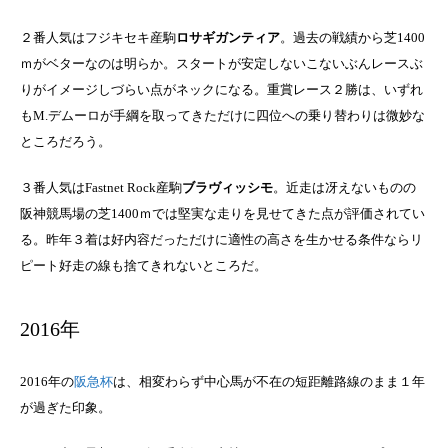
２番人気はフジキセキ産駒
ロサギガンティア
。過去の戦績から芝1400
ｍがベターなのは明らか。スタートが安定しないこないぶんレースぶ
りがイメージしづらい点がネックになる。重賞レース２勝は、いずれ
もM.デムーロが手綱を取ってきただけに四位への乗り替わりは微妙な
ところだろう。
３番人気はFastnet Rock産駒
ブラヴィッシモ
。近走は冴えないものの
阪神競馬場の芝1400ｍでは堅実な走りを見せてきた点が評価されてい
る。昨年３着は好内容だっただけに適性の高さを生かせる条件ならリ
ピート好走の線も捨てきれないところだ。
2016年
2016年の
阪急杯
は、相変わらず中心馬が不在の短距離路線のまま１年
が過ぎた印象。