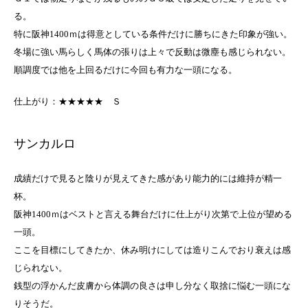
る。
特に阪神1400ｍは得意としている条件だけに勝ちにきた印象が強い。
冬場に強い馬らしく馬体の張りは上々で反動は微塵も感じられない。
順調度では他を上回るだけに今回も有力な一頭になる。
仕上がり：★★★★★
Ｓ
サンカルロ
成績だけで見ると陰りが見えてきた感があり能力的には維持が精一
杯。
阪神1400ｍはベストと言える舞台だけに仕上がり次第で上位が望める
一頭。
ここを目標にしてきたか、休み明けにしては造りこんでおり衰えは感
じられない。
銭型の浮かんだ皮膚から体調の良さは申し分なく取捨に悩む一頭にな
りそうだ。