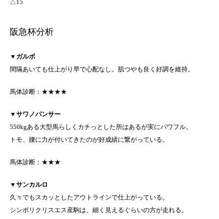
△15
阪急杯分析
▼
ガルボ
間隔あいても仕上がり早で心配なし。肌つやも良く好調を維持。
馬体診断：★★★★
▼
サワノパンサー
550kgある大型馬らしくカチっとした所はあるが実にパワフル。
トモ、腰に力が付いてきたのが好成績に繋がっている。
馬体診断：★★★
▼
サンカルロ
久々でもスカッとしたアウトラインで仕上がっている。
シンボリクリスエス産駒は、細く見えるぐらいの方が走れる。