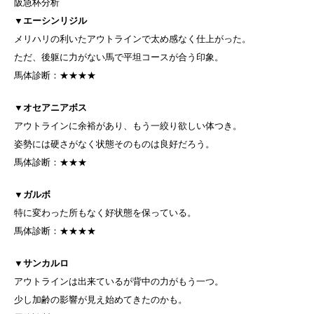
阪急杯分析
▼
エーシンリジル
メリハリの利いたアウトラインで太め感なく仕上がった。
ただ、後躯に力がない馬で平坦コースが合う印象。
馬体診断：★★★★
▼
オセアニアボス
アウトラインに余裕があり、もう一絞り欲しい体つき。
姿勢には硬さがなく状態そのものは良好だろう。
馬体診断：★★★
▼
ガルボ
特に変わった所もなく好状態を保っている。
馬体診断：★★★★
▼
サンカルロ
アウトラインは出来ているが背中の力がもう一つ。
少し加齢の影響が見え始めてきたのかも。