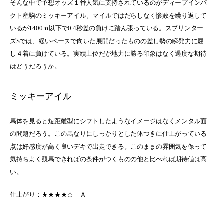
そんな中で予想オッズ１番人気に支持されているのがディープインパ
クト産駒のミッキーアイル。マイルではだらしなく惨敗を繰り返して
いるが1400ｍ以下で0.4秒差の負けに踏ん張っている。スプリンター
ズSでは、緩いペースで向いた展開だったものの差し勢の瞬発力に屈
し４着に負けている。実績上位だが地力に勝る印象はなく過度な期待
はどうだろうか。
ミッキーアイル
馬体を見ると短距離型にシフトしたようなイメージはなくメンタル面
の問題だろう。この馬なりにしっかりとした体つきに仕上がっている
点は好感度が高く良いデキで出走できる。このままの雰囲気を保って
気持ちよく競馬できればの条件がつくものの他と比べれば期待値は高
い。
仕上がり：★★★★☆ Ａ