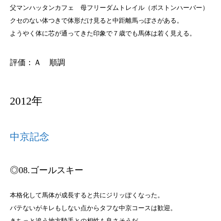
父マンハッタンカフェ 母フリーダムトレイル（ボストンハーバー）
クセのない体つきで体形だけ見ると中距離馬っぽさがある。
ようやく体に芯が通ってきた印象で７歳でも馬体は若く見える。
評価：Ａ 順調
2012年
中京記念
◎08.ゴールスキー
本格化して馬体が成長すると共にジリッぽくなった。
バテないがキレもしない点からタフな中京コースは歓迎。
きちっと追う地方騎手との相性も良さそうだ。