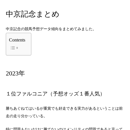
中京記念まとめ
中京記念の競馬予想データ傾向をまとめてみました。
Contents
2023年
１位ファルコニア（予想オッズ１番人気）
勝ちあぐねてはいるが重賞でも好走できる実力があるということは前
走の走り分かっている。
特に問題もないだけに勝てないのはメンリティの問題であると言って