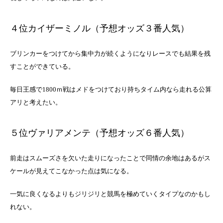
４位カイザーミノル（予想オッズ３番人気）
ブリンカーをつけてから集中力が続くようになりレースでも結果を残
すことができている。
毎日王感で1800ｍ戦はメドをつけており持ちタイム内なら走れる公算
アリと考えたい。
５位ヴァリアメンテ（予想オッズ６番人気）
前走はスムーズさを欠いた走りになったことで同情の余地はあるがス
ケールが見えてこなかった点は気になる。
一気に良くなるよりもジリジリと競馬を極めていくタイプなのかもし
れない。