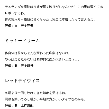
デュランダル産駒は皮膚が厚く映りがちなんだが、この馬は薄くてホ
レボレするね。
体の実入りも格段に良くなったし完全に本格したって言えるよ。
評価：Ａ デキ完璧
ミッキードリーム
体自体は前からそんな変わった印象はないね。
やっぱ走る走らないは精神的な面が大きいと思うよ。
評価：Ｂ デキ維持
レッドデイヴィス
冬場より一回り絞れてきた印象を受けるね。
調教も動いてるし暖かい時期の方がいいタイプなのかも。
評価：Ｂ 上昇気配