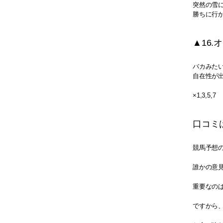
突然の雪
勝ちに行
▲16.
バカみた
自在性が
×1,3,5,7
口コミ
競馬予想
誰かの意
重要なの
ですから