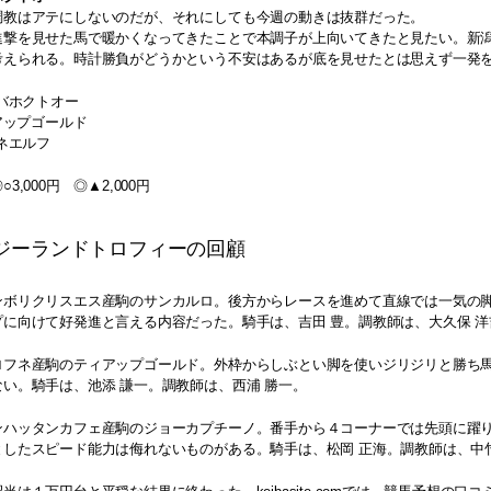
調教はアテにしないのだが、それにしても今週の動きは抜群だった。
進撃を見せた馬で暖かくなってきたことで本調子が上向いてきたと見たい。新潟
考えられる。時計勝負がどうかという不安はあるが底を見せたとは思えず一発
クバホクトオー
ィアップゴールド
イネエルフ
3,000円 ◎▲2,000円
ジーランドトロフィーの回顧
ンボリクリスエス産駒のサンカルロ。後方からレースを進めて直線では一気の脚
プに向けて好発進と言える内容だった。騎手は、吉田 豊。調教師は、大久保 洋
ロフネ産駒のティアップゴールド。外枠からしぶとい脚を使いジリジリと勝ち
い。騎手は、池添 謙一。調教師は、西浦 勝一。
ンハッタンカフェ産駒のジョーカプチーノ。番手から４コーナーでは先頭に躍
としたスピード能力は侮れないものがある。騎手は、松岡 正海。調教師は、中竹