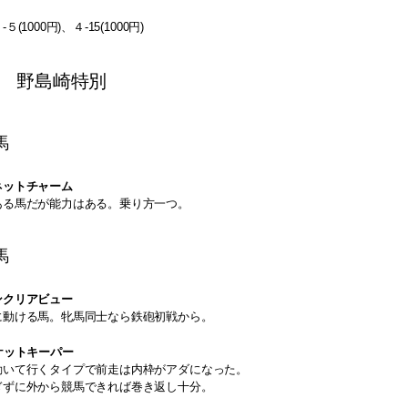
(1000円)、４-15(1000円)
 野島崎特別
馬
ネットチャーム
ある馬だが能力はある。乗り方一つ。
馬
ンクリアビュー
に動ける馬。牝馬同士なら鉄砲初戦から。
ケットキーパー
動いて行くタイプで前走は内枠がアダになった。
ぎずに外から競馬できれば巻き返し十分。