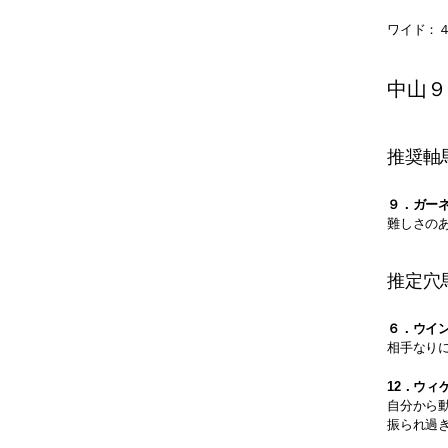
ワイド：４-５
中山９
推奨軸
９．ガー
難しさの
推定穴
６．ウイ
相手なり
12．ウィ
自分から
振られ過