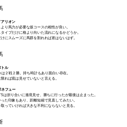
馬
ドアリオン
スより馬力が必要な坂コースの相性が良い。
スタイプだけに格より向いた流れになるかどうか。
だけにスムーズに馬群を割れれば差はないはず。
馬
バトル
0ｍは２戦２勝。持ち時計もあり面白い存在。
に限れば底は見せていないと言える。
ボネフュー
グSは折り合いに進境見せ、勝ちに行ったが最後は止まった。
かった印象もあり、距離短縮で見直してみたい。
を取っていければ大きな不利にならないと見る。
断