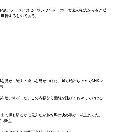
2歳ステークスはセイウンワンダーの0.2秒差の能力から巻き返
を期待するものである。
を見せて能力の違いを見せつけた。勝ち時計も上々でNHKマ
吉。
馬を追いすがった。この内容なら距離が延びてもやっていける
り出て押し切るかに見えたが勝ち馬の決め手が一枚上だった。
 和也。