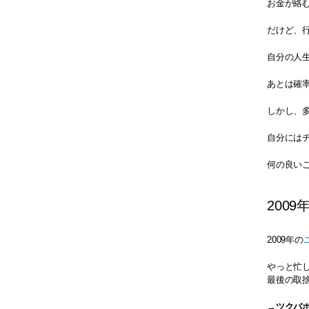
お金が絡
だけど、
自分の人
あとは確
しかし、
自分には
何の良い
2009
2009年の
やっと忙
最後の取
→
ツクバ