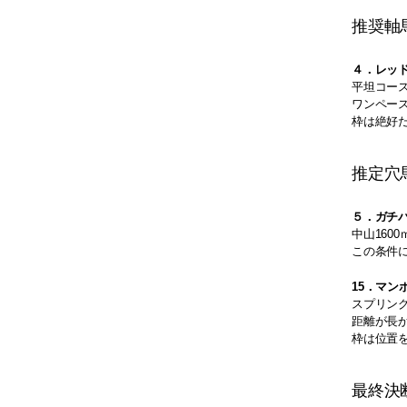
推奨軸
４．レッ
平坦コー
ワンペー
枠は絶好
推定穴
５．ガチ
中山160
この条件
15．マン
スプリン
距離が長
枠は位置
最終決