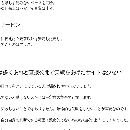
にも動じず淀みないペースを完勝。
かない鞍上は不安だが素質は十分。
オリービン
いに控えた２走前以外は安定した走り。
出てきたのはプラス。
は多くあれど直接公開で実績をあげたサイトは少ない
の口コミをアテにしている人は騙されやすい人でしょう。
見でないと動けない人たちは一定数の割合で存在します。
は失敗しないことではありません。致命的な失敗をしないことが重要なのです
、自分自身で判断できる範囲で致命的でないものなら試すようにしてきました