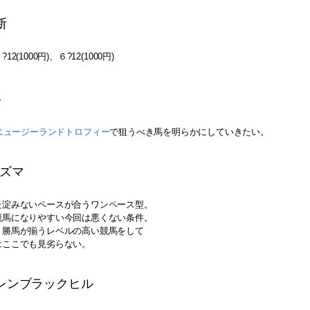
断
2(1000円)、６?12(1000円)
年
ニュージーランドトロフィー
で狙うべき馬を明らかにしていきたい。
キズマ
た淀みないペースが合うワンペース型。
競馬になりやすい今回は悪くない条件。
２勝馬が揃うレベルの高い競馬をして
はここでも見劣らない。
カレンブラックヒル