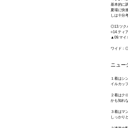
基本的に
夏場に快
しは十分
◎13.ツ
○14.テ
▲09.マ
ワイド：◎○
ニュー
１着はシ
イルカッ
２着はク
かも知れな
３着はマ
しっかり