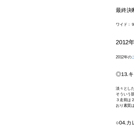
最終決
ワイド：９?1
2012
2012年の
◎13.
淡々とし
そういう
３走前は
おり素質
○04.