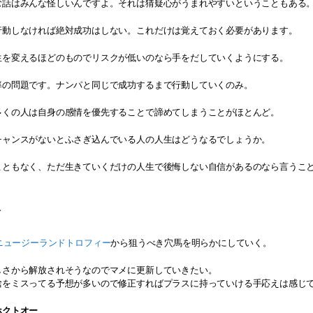
む話はみんな怪しいんですよ。それは猜疑心がうまれやすいということもある
行動しなければ絶対成功はしない。これだけは覚えておく必要があります。
生を変えるほどのものでリスクが低いのなら手をだしていくようにする。
率の問題です。ナンパと同じで成功するまで行動していくのみ。
多くの人は自身の感情を優先することで諦めてしまうことがほとんど。
チャンスがないとふさぎ込んでいる人の人生はどうなるでしょうか。
こともなく、ただ生きていくだけの人生で後悔しない自信があるのなら言うこ
年
ニュージーランドトロフィー
から狙うべき穴馬を明らかにしていく。
しさから解放されそうなのでマメに更新していきたい。
捨をミスってる予想が多いので修正すればプラスに持っていける手応えは感じ
ホクトオー