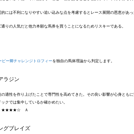
質的には不利になりやすい追い込みな点を考慮するとレース展開の恩恵があっ
ズ通りの人気だと他力本願な馬券を買うことになるためリスキーである。
ービー卿チャレンジトロフィー
を独自の馬体理論から判定します。
アラジン
後の適性を作り上げたことで専門性を高めてきた。その良い影響が心身ともに
ドックでは集中しているか確かめたい。
：★★★★☆
Ａ
ングブレイズ