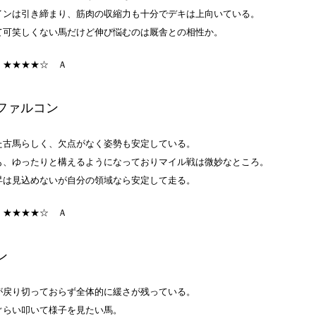
インは引き締まり、筋肉の収縮力も十分でデキは上向いている。
て可笑しくない馬だけど伸び悩むのは厩舎との相性か。
：★★★★☆
Ａ
ファルコン
た古馬らしく、欠点がなく姿勢も安定している。
も、ゆったりと構えるようになっておりマイル戦は微妙なところ。
昇は見込めないが自分の領域なら安定して走る。
：★★★★☆
Ａ
ン
が戻り切っておらず全体的に緩さが残っている。
ぐらい叩いて様子を見たい馬。