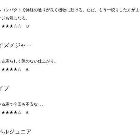
らコンパクトで神経の通りが良く機敏に動ける。ただ、もう一絞りした方がよ
ージも気になる。
：★★★☆☆
Ｂ
イズメジャー
た古馬らしく隙のない仕上がり。
：★★★★☆
A
イプ
いる馬で今回も不安なし。
：★★★★☆
A
ベルジュニア