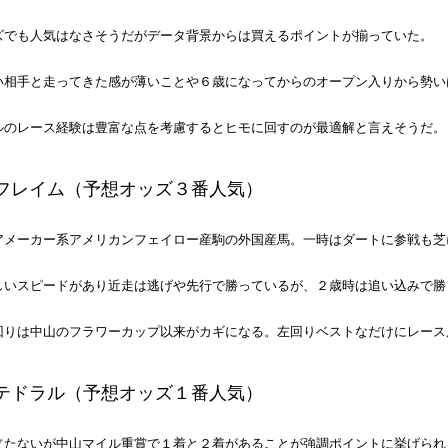
ズでも人気はなさそうだがデータ背景からは買えるポイントが揃っていた。
い相手と走ってきた感が薄いことや６歳になってからのオープン入りから勢い
ルのレース経験は豊富な点を考慮するとヒモに回すのが最適解と言えそうだ。
フレイム（予想オッズ３番人気）
アメーカー系アメリカンフェイロー産駒の外国産馬。一時はダートに参戦も芝
しいスピードがあり近走は逃げや先行で勝っているが、２歳時は追い込みで勝
回りは中山のフラワーカップ以来がカギになる。左回りベストなだけにレース
テドラル（予想オッズ１番人気）
立たないが中山マイル重賞で１着と２着があることが強調ポイントに挙げられ