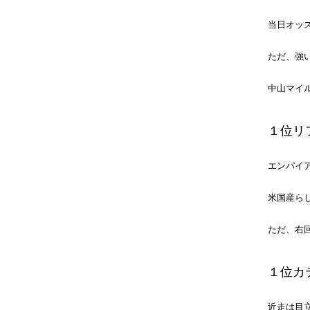
当日オッ
ただ、強
中山マイ
１位リ
エンパイ
米国産ら
ただ、右
１位カ
近走は目