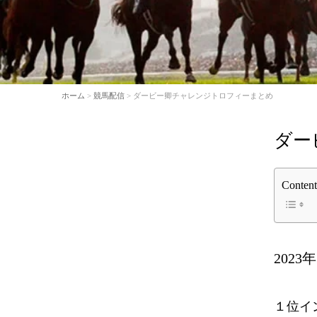
ホーム
>
競馬配信
> ダービー卿チャレンジトロフィーまとめ
ダー
Content
2023年
１位イ