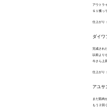
アウトラ
Ｇ１獲っ
仕上がり
ダイワ
完成され
以前より
今さら上
仕上がり
アユサ
まだ筋肉
もう２回