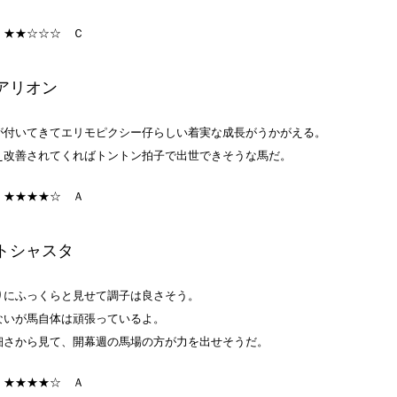
：★★☆☆☆
Ｃ
アリオン
が付いてきてエリモピクシー仔らしい着実な成長がうかがえる。
え改善されてくればトントン拍子で出世できそうな馬だ。
：★★★★☆
Ａ
トシャスタ
りにふっくらと見せて調子は良さそう。
ないが馬自体は頑張っているよ。
細さから見て、開幕週の馬場の方が力を出せそうだ。
：★★★★☆
Ａ