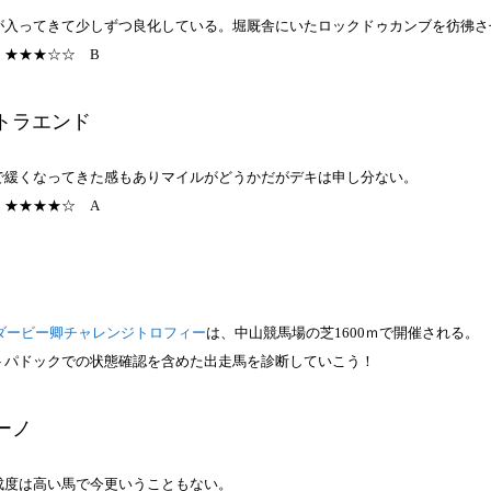
が入ってきて少しずつ良化している。堀厩舎にいたロックドゥカンブを彷彿さ
：★★★☆☆
B
トラエンド
で緩くなってきた感もありマイルがどうかだがデキは申し分ない。
：★★★★☆
A
ダービー卿チャレンジトロフィー
は、中山競馬場の芝1600ｍで開催される。
トパドックでの状態確認を含めた出走馬を診断していこう！
ーノ
成度は高い馬で今更いうこともない。