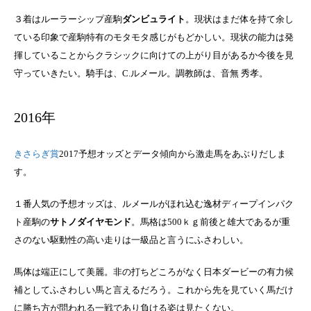
３着はルーラーシップ産駒
ダンビュライト
。現状はまだ体を持て余し
ている印象で産駒特有のモタモタ感じがもどかしい。現状の能力は発
揮していることからクラシックに向けての上がり目があるか今後を見
守っていきたい。騎手は、C.ルメール。調教師は、音無 秀孝。
2016年
きさらぎ賞
2017予想オッズとデータ傾向から激走馬をあぶりだしま
す。
１番人気の予想オッズは、ルメールがほれ込む逸材ディープインパク
ト産駒の
サトノダイヤモンド
。馬格は500ｋｇ前後と雄大であるが重
さのない駆動性の高い走りは一級品と言うにふさわしい。
馬体は端正にして美麗。非の打ちどころがなく日本ダービーの有力候
補としてふさわしい馬と言えるだろう。これから先を見ていく馬だけ
に勝ち方が問われる一戦であり負ける姿は見たくない。