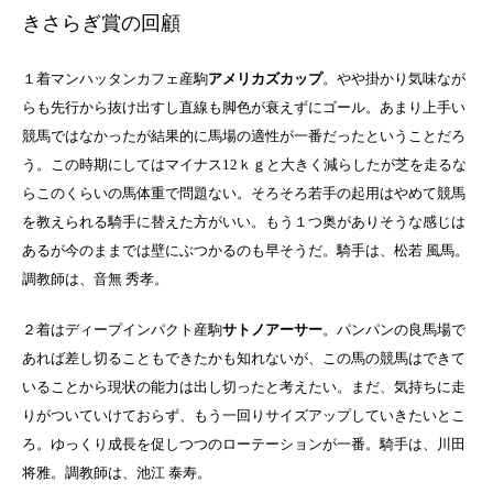
きさらぎ賞の回顧
１着マンハッタンカフェ産駒
アメリカズカップ
。やや掛かり気味なが
らも先行から抜け出すし直線も脚色が衰えずにゴール。あまり上手い
競馬ではなかったが結果的に馬場の適性が一番だったということだろ
う。この時期にしてはマイナス12ｋｇと大きく減らしたが芝を走るな
らこのくらいの馬体重で問題ない。そろそろ若手の起用はやめて競馬
を教えられる騎手に替えた方がいい。もう１つ奥がありそうな感じは
あるが今のままでは壁にぶつかるのも早そうだ。騎手は、松若 風馬。
調教師は、音無 秀孝。
２着はディープインパクト産駒
サトノアーサー
。パンパンの良馬場で
あれば差し切ることもできたかも知れないが、この馬の競馬はできて
いることから現状の能力は出し切ったと考えたい。まだ、気持ちに走
りがついていけておらず、もう一回りサイズアップしていきたいとこ
ろ。ゆっくり成長を促しつつのローテーションが一番。騎手は、川田
将雅。調教師は、池江 泰寿。