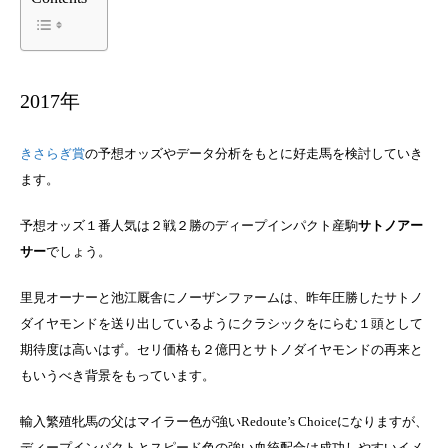
2017年
きさらぎ賞
の予想オッズやデータ分析をもとに好走馬を検討していき
ます。
予想オッズ１番人気は２戦２勝のディープインパクト産駒
サトノアー
サー
でしょう。
里見オーナーと池江厩舎にノーザンファームは、昨年圧勝したサトノ
ダイヤモンドを送り出しているようにクラシックをにらむ１頭として
期待度は高いはず。セリ価格も２億円とサトノダイヤモンドの再来と
もいうべき背景をもっています。
輸入繁殖牝馬の父はマイラー色が強いRedoute’s Choiceになりますが、
ディープインパクトとスピード色の強い血統配合は成功しやすいイメ