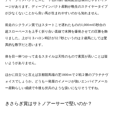
ージがあります。ディープインパクト産駒が晩生のステイヤータイプ
が少なくないことから良い馬が生まれやすいのかも知れません。
前走のシクラメン賞ではスタートこそ遅れたものの1,000ｍ65秒台の
超スローペースを上手く折り合い直線で末脚を爆発させての圧勝を飾
りました。上がり３ハロン時計が32.7秒というのは２歳馬にしては驚
異的な数字だと思います。
体を目一杯つかって走るスタイルは天性のもので素質が高いことは疑
いようがありません。
ほかに目立つと言えば京都競馬場の芝1800ｍで２戦２勝のプラチナヴ
ォイスでしょうか。どうも一発屋のイメージが強いエンパイアメーカ
ー産駒らしい成績で今後も伏兵のような扱いになりそうですね。
きさらぎ賞はサトノアーサーで堅いのか？