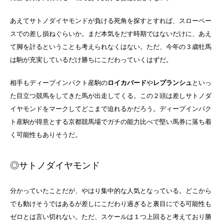
あえてサトノダイヤモンドが負ける死角を探すとすれば、スローペー
スでの差し損ねぐらいか。まだ本気をだす時期ではないだけに、あえ
て脚を計るということも考えられなくはない。ただ、今年の３歳牡馬
は駒が充実しているだけ勝ちにこだわっていくはずだ。
相手もディープインパクト産駒の
ロイカバード
や
レプランシュ
といっ
た目立つ競馬をしてきた馬が出走してくる。この２頭は差しサトノダ
イヤモンドをマークしてどこまで迫れるかだろう。ディープインパク
ト産駒が得意とする京都競馬場でガチの能力比べで堅い馬券に落ち着
く可能性もありそうだ。
◎サトノダイヤモンド
分かっていたことだが、やはり集中的な人気となっている。どこから
でも動けそうではあるが差しにこだわり過ぎると裏目にでる可能性も
ゼロとは言い切れない。ただ、スケールは１つ上回ると考えており勝