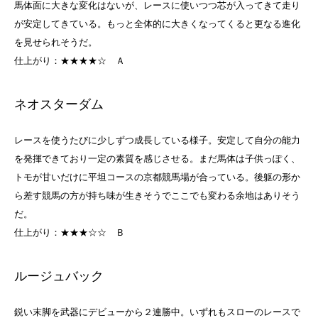
馬体面に大きな変化はないが、レースに使いつつ芯が入ってきて走り
が安定してきている。もっと全体的に大きくなってくると更なる進化
を見せられそうだ。
仕上がり：★★★★☆
Ａ
ネオスターダム
レースを使うたびに少しずつ成長している様子。安定して自分の能力
を発揮できており一定の素質を感じさせる。まだ馬体は子供っぽく、
トモが甘いだけに平坦コースの京都競馬場が合っている。後躯の形か
ら差す競馬の方が持ち味が生きそうでここでも変わる余地はありそう
だ。
仕上がり：★★★☆☆
Ｂ
ルージュバック
鋭い末脚を武器にデビューから２連勝中。いずれもスローのレースで