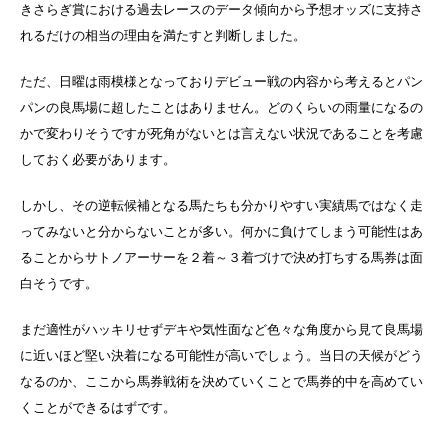
きさらぎ賞における過去レースのデータ傾向から予想オッズに支持さ
れるだけの相当の理由を満たすと判断しました。
ただ、日曜は雨模様となっておりデビュー戦の内容から考えるとパン
パンの良馬場に超したことはありません。どのくらいの雨量になるの
かで変わりそうですが死角がないとは言えない状況であることを考慮
しておく必要があります。
しかし、その逆転候補となる馬たちも分かりやすい実績馬ではなく走
ってみないと分からないことが多い。何かに負けてしまう可能性はあ
ることからサトノアーサーを２着～３着づけで決め打ちする馬券は面
白そうです。
まだ適性がハッキリせずデキや気性面など色々な角度から見て良馬場
に近いほど堅い決着になる可能性が高いでしょう。当日の天候がどう
なるのか、ここから馬券戦術を決めていくことで馬券的中を高めてい
くことができるはずです。