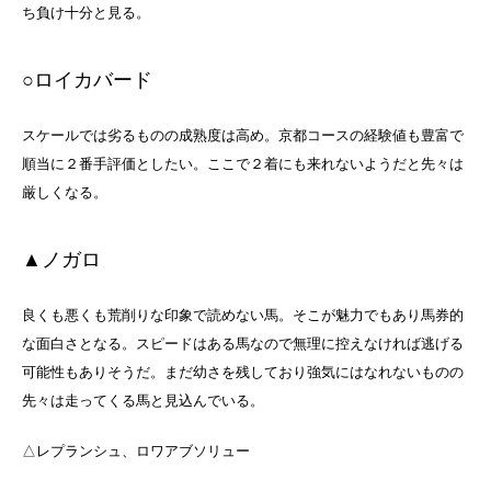
ち負け十分と見る。
○ロイカバード
スケールでは劣るものの成熟度は高め。京都コースの経験値も豊富で
順当に２番手評価としたい。ここで２着にも来れないようだと先々は
厳しくなる。
▲ノガロ
良くも悪くも荒削りな印象で読めない馬。そこが魅力でもあり馬券的
な面白さとなる。スピードはある馬なので無理に控えなければ逃げる
可能性もありそうだ。まだ幼さを残しており強気にはなれないものの
先々は走ってくる馬と見込んでいる。
△レプランシュ、ロワアブソリュー