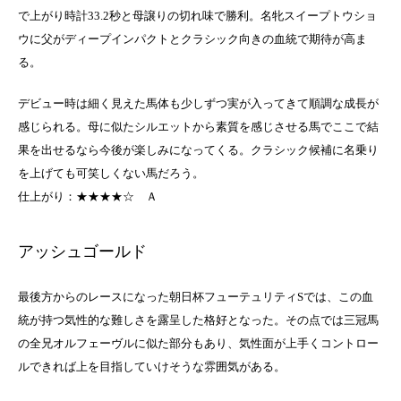
で上がり時計33.2秒と母譲りの切れ味で勝利。名牝スイープトウショ
ウに父がディープインパクトとクラシック向きの血統で期待が高ま
る。
デビュー時は細く見えた馬体も少しずつ実が入ってきて順調な成長が
感じられる。母に似たシルエットから素質を感じさせる馬でここで結
果を出せるなら今後が楽しみになってくる。クラシック候補に名乗り
を上げても可笑しくない馬だろう。
仕上がり：★★★★☆
Ａ
アッシュゴールド
最後方からのレースになった朝日杯フューテュリティSでは、この血
統が持つ気性的な難しさを露呈した格好となった。その点では三冠馬
の全兄オルフェーヴルに似た部分もあり、気性面が上手くコントロー
ルできれば上を目指していけそうな雰囲気がある。