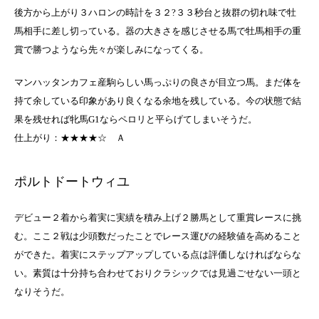
後方から上がり３ハロンの時計を３２?３３秒台と抜群の切れ味で牡
馬相手に差し切っている。器の大きさを感じさせる馬で牡馬相手の重
賞で勝つようなら先々が楽しみになってくる。
マンハッタンカフェ産駒らしい馬っぷりの良さが目立つ馬。まだ体を
持て余している印象があり良くなる余地を残している。今の状態で結
果を残せれば牝馬G1ならペロリと平らげてしまいそうだ。
仕上がり：★★★★☆
Ａ
ポルトドートウィユ
デビュー２着から着実に実績を積み上げ２勝馬として重賞レースに挑
む。ここ２戦は少頭数だったことでレース運びの経験値を高めること
ができた。着実にステップアップしている点は評価しなければならな
い。素質は十分持ち合わせておりクラシックでは見過ごせない一頭と
なりそうだ。