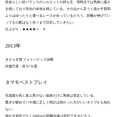
良血らしい好バランスのシルエットの持ち主。現時点では馬体に緩さ
を残しており良化の余地を残している。その点から言うと急かす競馬
よりはゆったりと運べるレースが合っているだろう。距離が伸びてい
っても心配はなく先々まで注目していきたい。
仕上がり：★★★★☆
Ａ
2013年
きさらぎ賞 フォトパドック診断
評価尺度：良Ｓ?Ｄ悪
タマモベストプレイ
完成度が高く急上昇のない血統だけに馬体は安定している。
繋ぎが硬めでバネ感に乏しく時計は掛かった方がいいタイプかも知れ
ない。
掛かる気性でなく1800ｍの距離自体は対応できるだろう。