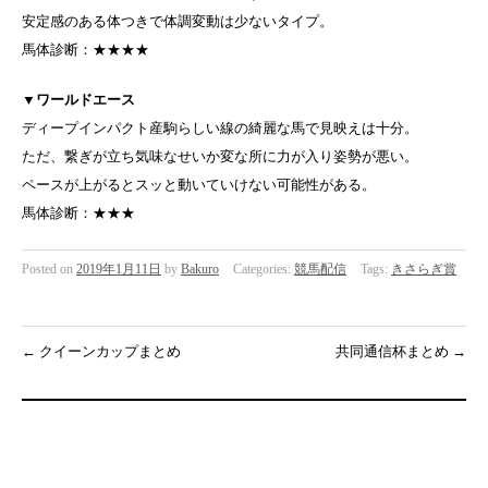
安定感のある体つきで体調変動は少ないタイプ。
馬体診断：★★★★
▼
ワールドエース
ディープインパクト産駒らしい線の綺麗な馬で見映えは十分。
ただ、繋ぎが立ち気味なせいか変な所に力が入り姿勢が悪い。
ペースが上がるとスッと動いていけない可能性がある。
馬体診断：★★★
Posted on
2019年1月11日
by
Bakuro
Categories:
競馬配信
Tags:
きさらぎ賞
←
クイーンカップまとめ
共同通信杯まとめ
→