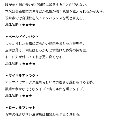
腰が高く胴が長いので瞬時に加速することができない。
本来は長距離型の体形だが気性が幼く我慢を覚えられるかがカギ。
現時点では合理性を欠くアンバランスな馬と言える。
馬体診断：★★★★
▼
ベールドインパクト
しっかりした骨格に柔らかい筋肉をまとった好馬体。
皮膚は薄く、四肢はしっかりと垢抜けた体質の持ち主。
トモに力が付いてくれば更に良くなる。
馬体診断：★★★★
▼
マイネルアトラクト
アドマイヤマックス産駒らしい体の硬さが感じられる姿勢。
融通の利かなそうなタイプで走る条件を選ぶタイプ。
馬体診断：★★★
▼
ローレルブレット
背中の強さや薄い皮膚感は相変わらず良く見せる。