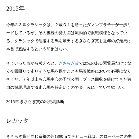
2015年
今年の３歳クラシックは、２歳Ｇ１を勝ったダノンプラチナが一歩リ
ードしているが、その後続の勢力図は流動的で混戦模様となってい
る。クラシックで活躍する馬を輩出するきさらぎ賞も近年の好走馬は
本番で直結するという印象はない。
そういった点から考えると、
きさらぎ賞
では先のある素質馬だけでな
く今回限りで走りそうな馬を探すことも馬券戦略において必要になり
そうだ。７年以上も穴馬中心の予想公開しプラス回収を続けてきた独
自の競馬理論で激走穴馬を特定いくので楽しみにしていて欲しい。
2015年 きさらぎ賞の出走馬診断
レガッタ
きさらぎ賞と同じ京都の芝1800ｍでデビュー戦は、スローペースの中