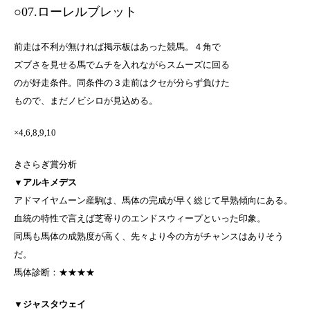
○07.ローレルブレット
前走は不利が無ければ掲示板はあった競馬。４角で
ズブさを見せる馬でムチを入れながらスムーズに回る
のが好走条件。同条件の３走前はクセが分らず負けた
もので、まだノビシロが見込める。
×4,6,8,9,10
きさらぎ賞分析
▼
アルキメデス
アドマイヤムーン産駒は、馬体の完成が早く総じて早熟傾向にある。
血統の特性で言えば芝寄りのエンドスウィープといった印象。
同馬も馬体の成熟度が高く、先々より今の方がチャンスはありそう
だ。
馬体診断：★★★★
▼
ジャスタウェイ