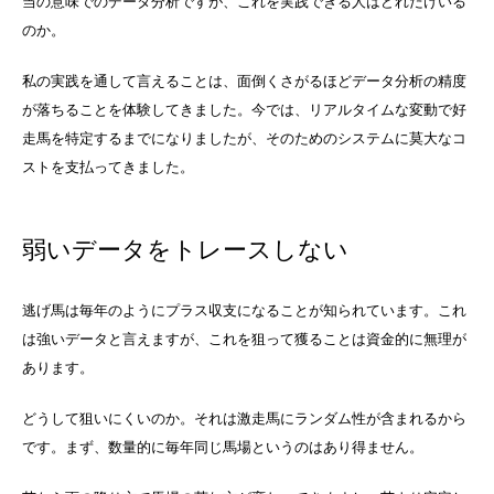
当の意味でのデータ分析ですが、これを実践できる人はどれだけいる
のか。
私の実践を通して言えることは、面倒くさがるほどデータ分析の精度
が落ちることを体験してきました。今では、リアルタイムな変動で好
走馬を特定するまでになりましたが、そのためのシステムに莫大なコ
ストを支払ってきました。
弱いデータをトレースしない
逃げ馬は毎年のようにプラス収支になることが知られています。これ
は強いデータと言えますが、これを狙って獲ることは資金的に無理が
あります。
どうして狙いにくいのか。それは激走馬にランダム性が含まれるから
です。まず、数量的に毎年同じ馬場というのはあり得ません。