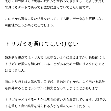
芝なら雨の降り方で馬場の荒れ方が変わってきますし、芝より安定し
て見えるダートであっても微妙に違っていて当たり前です。
この点から過去に良い結果をだしていても弱いデータなら再現しない
可能性のほうが高くなるでしょう。
トリガミを避けてはいけない
短期的な視点ではトリガミは意味ないように見えますが、長期的には
トリガミが損失を和らげていることがあるため一概にリスクになると
は言えません。
特にトリガミは人気の買い目で起こるわけですから、よく当たる馬券
を除外することはシンプルに損失となってしまうことがあります。
トリガミをどうするべきかは馬券の買い方も影響しています。ABテス
トを通して良い結果を得られる方がを選んでみてください。