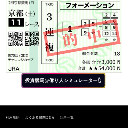
投資競馬@億り人シミュレーター👆
利用規約
よくある質問Q＆A
記事一覧