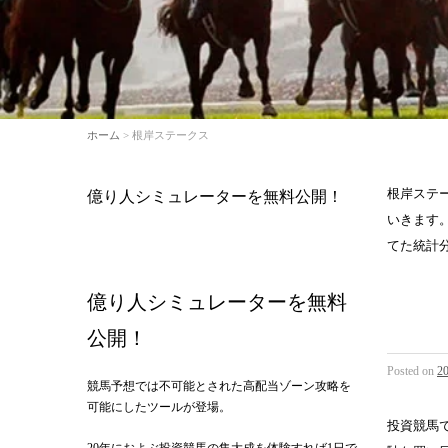
ホーム
> 根岸ステークス
根岸ステ
億り人シミュレーターを無料公開！
いきます
てた統計
億り人シミュレーターを無料
公開！
Posted on
2
競馬予想では不可能とされた高配当ゾーン攻略を
可能にしたツールが登場。
投資競馬