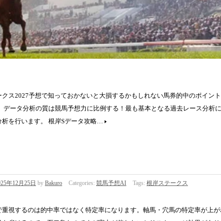
ークス2027予想で知っておかないと大損するかもしれない馬券的中のポイン
。 データ分析の質は競馬予想力に比例する！最も基本となる過去レース分析
分析を行います。 根岸Sデータ攻略…
025年12月25日
by
Bakuro
Categories:
競馬予想AI
Tags:
根岸ステークス
で重視するのは的中率ではなく特定率になります。軸馬・穴馬の特定率が上が