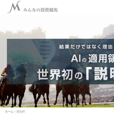
ホーム
> 愛知杯