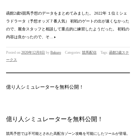
函館2歳S競馬予想のデータをまとめてみました。 2022年 １位ミシェ
ラドラータ（予想オッズ７番人気） 初戦のゲートの出が速くなかった
ので、厩舎スタッフと相談して重点的に練習したようだった。 初戦の
内容は良かったので、そ…
Posted on
2020年12月8日
by
Bakuro
Categories:
競馬配信
Tags:
函館2歳ステ
ークス
億り人シミュレーターを無料公開！
億り人シミュレーターを無料公開！
競馬予想では不可能とされた高配当ゾーン攻略を可能にしたツールが登場。