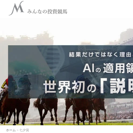
ホーム
> 七夕賞