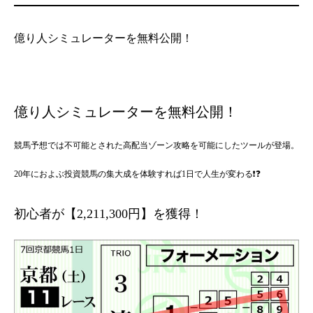
億り人シミュレーターを無料公開！
億り人シミュレーターを無料公開！
競馬予想では不可能とされた高配当ゾーン攻略を可能にしたツールが登場。
20年におよぶ投資競馬の集大成を体験すれば1日で人生が変わる❗❓
初心者が【2,211,300円】を獲得！