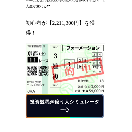
20年におよぶ投資競馬の集大成を体験すれば1日で
人生が変わる❗❓
初心者が【2,211,300円】を獲
得！
投資競馬@億り人シミュレータ
ー👆