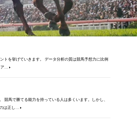
イントを挙げていきます。 データ分析の質は競馬予想力に比例
リア…
。 競馬で勝てる能力を持っている人は多くいます。しかし、
のは正し…