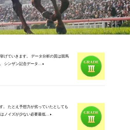
を挙げていきます。 データ分析の質は競馬
。 シンザン記念データ…
す。 たとえ予想力が劣っていたとしても
にはノイズが少ない必要最低…