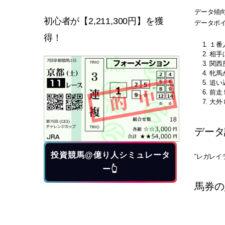
データ傾
初心者が【2,211,300円】を獲
データポ
得！
１番
相手
関西
牝馬
追い
前走
大外
データ
投資競馬@億り人シミュレータ
“レガレイ
ー👆
馬券の