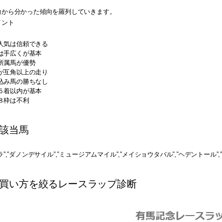
向から分かった傾向を羅列していきます。
イント
人気は信頼できる
は手広くが基本
所属馬が優勢
が互角以上の走り
込み馬の勝ちなし
５着以内が基本
８枠は不利
該当馬
ラ”,”ダノンデサイル”,”ミュージアムマイル”,”メイショウタバル”,”ヘデントール”
買い方を絞るレースラップ診断