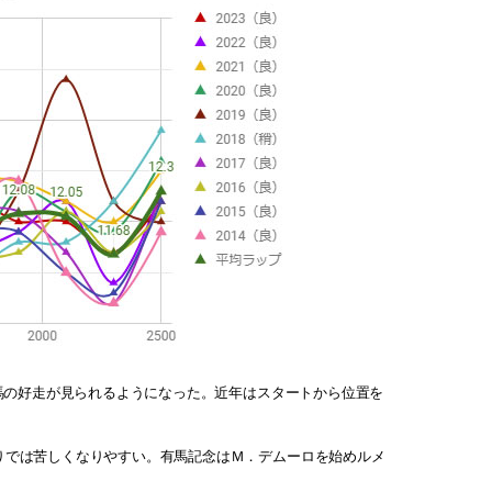
牝馬の好走が見られるようになった。近年はスタートから位置を
取りでは苦しくなりやすい。有馬記念はＭ．デムーロを始めルメ