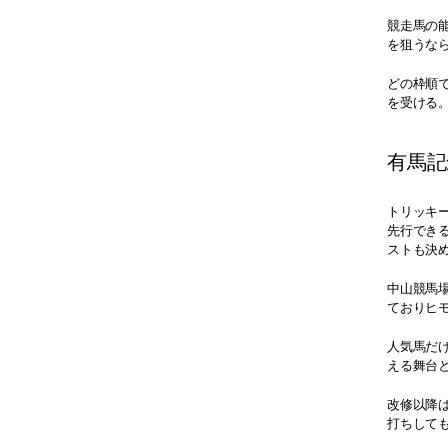
競走馬の
を狙うな
どの枠順
を受ける
有馬記
トリッキ
先行でき
ストも決
中山競馬
ておりヒ
人気馬だ
える舞台
改修以降
打ちして