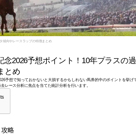
データ傾向やレースラップの特徴まとめ
記念2026予想ポイント！10年プラス
まとめ
2026予想で知っておかないと大損するかもしれない馬券的中のポイントを挙
過去レース分析に焦点を当てた統計分析を行います。
ts
タ攻略