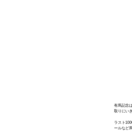
有馬記念は
取りにい
ラスト1
ールなど