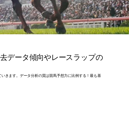
の過去データ傾向やレースラップの
げていきます。データ分析の質は競馬予想力に比例する！最も基