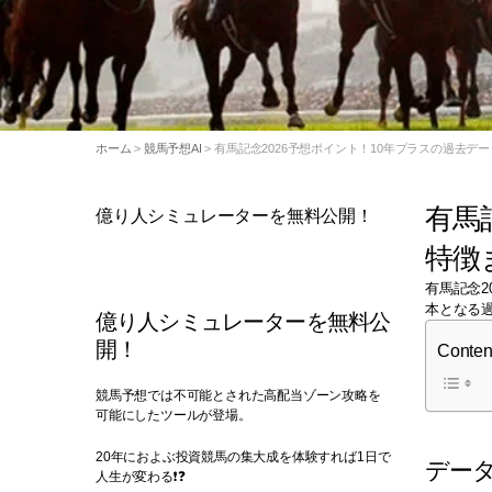
ホーム
>
競馬予想AI
> 有馬記念2026予想ポイント！10年プラスの過去
有馬
億り人シミュレーターを無料公開！
特徴
有馬記念
本となる
億り人シミュレーターを無料公
開！
Conten
競馬予想では不可能とされた高配当ゾーン攻略を
可能にしたツールが登場。
20年におよぶ投資競馬の集大成を体験すれば1日で
デー
人生が変わる❗❓